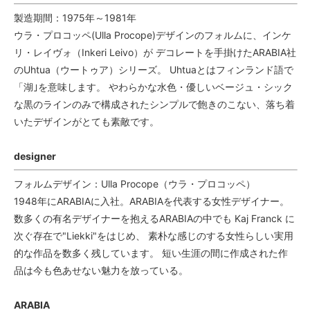
製造期間：1975年～1981年
ウラ・プロコッペ(Ulla Procope)デザインのフォルムに、インケ
リ・レイヴォ（Inkeri Leivo）が デコレートを手掛けたARABIA社
のUhtua（ウートゥア）シリーズ。 Uhtuaとはフィンランド語で
「湖｣を意味します。 やわらかな水色・優しいベージュ・シック
な黒のラインのみで構成されたシンプルで飽きのこない、落ち着
いたデザインがとても素敵です。
designer
フォルムデザイン：Ulla Procope（ウラ・プロコッペ）
1948年にARABIAに入社。ARABIAを代表する女性デザイナー。
数多くの有名デザイナーを抱えるARABIAの中でも Kaj Franck に
次ぐ存在で"Liekki"をはじめ、 素朴な感じのする女性らしい実用
的な作品を数多く残しています。 短い生涯の間に作成された作
品は今も色あせない魅力を放っている。
ARABIA