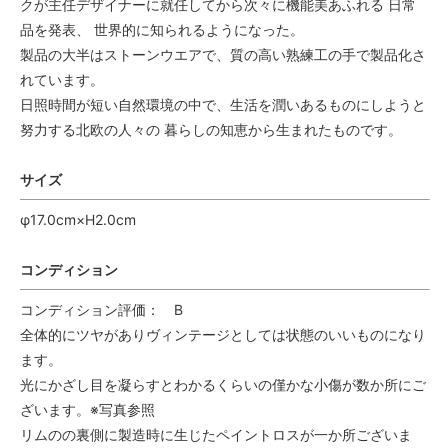
クが主任デザイナーに就任してから次々に機能美あふれる 日常
品を発表、 世界的に知られるようになった。
製品の大半はストーンウエアで、質の高い熟練工の手で製品化さ
れています。
日照時間が短い自然環境の中で、生活を潤いあるものにしようと
努力する北欧の人々の 暮らしの知恵から生まれたものです。
サイズ
φ17.0cm×H2.0cm
コンディション
コンディション評価： B
全体的にツヤがありヴィンテージとしては状態のいいものになり
ます。
光にかざし目を凝らすとわかるくらいの僅かな小傷が数か所にご
ざいます。※写真参照
リムのの裏側に製造時に生じたペイントロスが一か所ございま