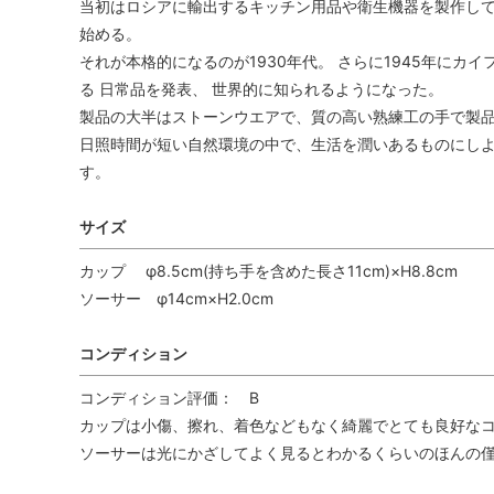
当初はロシアに輸出するキッチン用品や衛生機器を製作してい
始める。
それが本格的になるのが1930年代。 さらに1945年に
る 日常品を発表、 世界的に知られるようになった。
製品の大半はストーンウエアで、質の高い熟練工の手で製
日照時間が短い自然環境の中で、生活を潤いあるものにしよ
す。
サイズ
カップ φ8.5cm(持ち手を含めた長さ11cm)×H8.8cm
ソーサー φ14cm×H2.0cm
コンディション
コンディション評価： B
カップは小傷、擦れ、着色などもなく綺麗でとても良好な
ソーサーは光にかざしてよく見るとわかるくらいのほんの僅