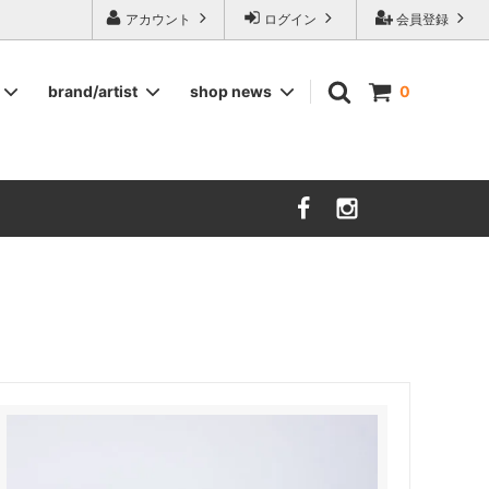
ージ食器,雅峰窯やソルテグラスジュエリーなどの作家の作品が並びます】
アカウント
ログイン
会員登録
brand/artist
shop news
0
インテリア
RORSTRAND
洋服
SOHOLM
COMPANY FINLAND
kauniste
FIN ET AUDACE
山田浩之
大西雅文 丹文窯
市野ちさと 丹泉窯