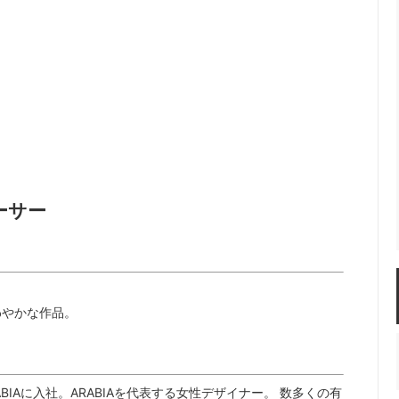
佐年 千代市陶房
森本芳弘 丹山窯
FUTAGAMI
耶香
長町香奈子
ne
ソーサー
わやかな作品。
ARABIAに入社。ARABIAを代表する女性デザイナー。 数多くの有