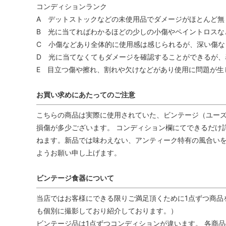
コンディションランク
A デットストックなどの未使用品でダメージがほとんど無
B 光に当てればわかるほどの少しの小傷やペイントロスな
C 小傷などあり全体的に使用感は感じられるが、深い傷な
D 光に当てなくてもダメージを確認することができるが、
E 目立つ傷や擦れ、割れや欠けなどがあり使用に問題が生
お買い求めにあたってのご注意
こちらの商品は実際に使用されていた、ビンテージ（ユーズ
損傷が多少ございます。 コンディション欄にてできるだけ
ねます。新品では味わえない、アンティーク特有の風合い
ようお願い申し上げます。
ビンテージ食器について
当店ではお客様にできる限りご満足頂くために1点ずつ商品
も個別に撮影しており紹介しております。）
ビンテージ品は1点ずつコンディションが違います。 各商