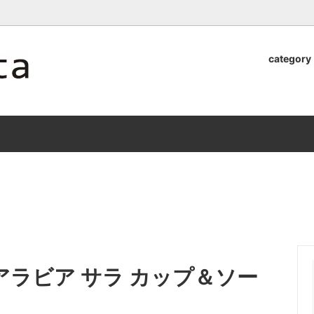
ロッタのオンラインストア【アラビア,クイストゴーなどの北欧ヴィンテ
category
器
.Quistgaard
植木鉢2026」 SHIKI
テーブル小物
GEFLE
「ANTIK MARKET 2026 」
S×雅峰窯 8/29(sat) -
9/26(sat)-10/6(tue)
小物
VSBERG
ショール
BR DENMARK
un)
/ nuutajarvi
cutipol
Lapuan Kankurit
a.
tamaki niime
弓
仲里香織 風香原
 C&S アラビア サラ カップ＆ソー
ぐみ
山口真人
司 稲右衛門窯
西端春奈 末晴窯