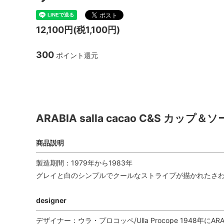
TANBA STYLE
清水万
12,100円(税1,100円)
坂本工窯
jicon
300
ポイント還元
関野亮 / 関野ゆうこ
若生沙
mamelon
manni
ARABIA salla
ARABIA salla cacao C&S カップ＆
商品説明
製造期間：1979年から1983年
グレイと白のシンプルでクールなストライプが描かれたさ
designer
デザイナー：ウラ・プロコッペ/Ulla Procope 1948年に