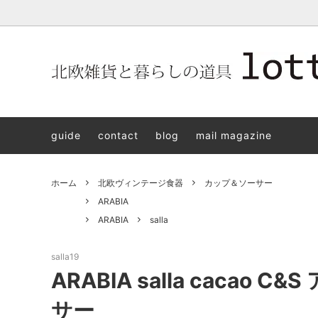
北欧雑貨と暮らしの道具lotta 神戸にある北欧雑貨と暮らしの道具
北欧ヴィンテージ食器
ARABIA
北欧雑貨と暮らしの道具lotta KOBE
日本の
Jens.H
「植物と
PLANT
guide
contact
blog
mail magazine
アクセサリー
STAVANGERFLINT
バッグ
GUSTA
8/30(s
ご予約チケット
royal copenhagen
iittala 
ホーム
北欧ヴィンテージ食器
カップ＆ソーサー
LISA LARSON
irma
ARABIA
ARABIA
salla
sorte glass jewelry
coeur y
aya ogawa
樋山真
salla19
ARABIA salla cacao
和田山真央
宮本め
サー
雅峰窯
上中剛