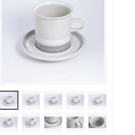
森本靖之 丹満窯
シマタニ昇龍 syouryu
一翠窯