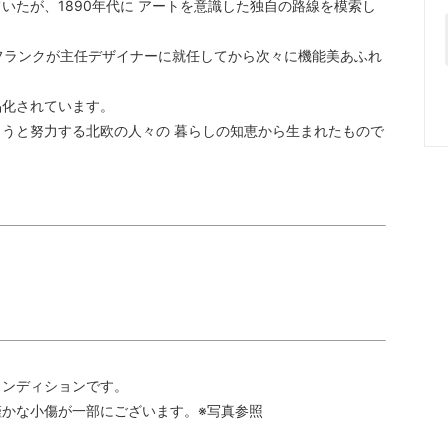
たが、1890年代に アートを意識した独自の路線を模索し
カイフランクが主任デザイナーに就任してから次々に機能美あふれ
品化されています。
うと努力する北欧の人々の 暮らしの知恵から生まれたもので
コンディションです。
かな小傷が一部にございます。※写真参照