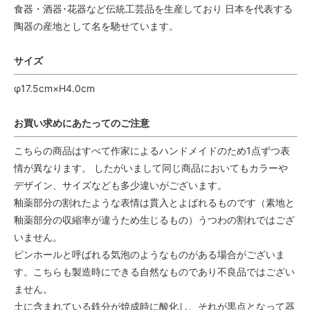
食器・酒器･花器など伝統工芸品を生産しており 日本を代表する
陶器の産地として名を馳せています。
サイズ
φ17.5cm×H4.0cm
お買い求めにあたってのご注意
こちらの商品はすべて作家によるハンドメイドのため1点ずつ表
情が異なります。 したがいまして同じ商品においてもカラーや
デザイン、サイズなども多少違いがございます。
釉薬部分の割れたような表情は貫入とよばれるものです（素地と
釉薬部分の収縮率が違うため生じるもの）うつわの割れではござ
いません。
ピンホールと呼ばれる気泡のようなものがある場合がございま
す。こちらも製造時にできる自然なものであり不良品ではござい
ません。
土に含まれている鉄分が焼成時に酸化し、それが黒点となって器