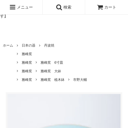
北欧雑貨と暮らしの道具lotta 神戸にある北欧雑貨と暮らしの道具ロ
ッタのオンラインストア【アラビア,クイストゴーなどの北欧ヴィンテ
メニュー
検索
カート
ージ食器,雅峰窯やソルテグラスジュエリーなどの作家の作品が並びま
す】
ホーム
日本の器
丹波焼
雅峰窯
雅峰窯
雅峰窯 6寸皿
雅峰窯
雅峰窯 大鉢
雅峰窯
雅峰窯 植木鉢
市野大輔