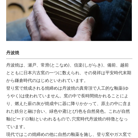
丹波焼
丹波焼は、瀬戸、常滑(とこなめ)、信楽(しがらき)、備前、越前
とともに日本六古窯の一つに数えられ、その発祥は平安時代末期
から鎌倉時代のはじめといわれています。
登り窯で焼成される焼締めは丹波焼の真骨頂で人工的な釉薬(ゆ
うやく)は使われていません。窯の中で長時間焼かれることによ
り、燃えた薪の灰が焼成中に器に降りかかって、原土の中に含ま
れた鉄分と融け合い、緑色や鳶(とび)色を自然発色。これが自然
釉(ビードロ釉)といわれるもので､穴窯時代丹波焼の特徴となっ
ています。
現代ではこの焼締めの他に自然の釉薬を施し、登り窯やガス窯で