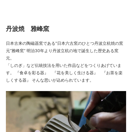
丹波焼 雅峰窯
丹波焼 雅峰窯
日本古来の陶磁器窯である"日本六古窯のひとつ丹波立杭焼の窯
元”雅峰窯” 明治30年より丹波立杭の地で誕生した歴史ある窯
元。
「しのぎ」など伝統技法を用いた作品などをつくりあげていま
す。 『食卓を彩る器』 『花を美しく生ける器』 『お茶を楽
しくする器』 そんな思いが込められています。