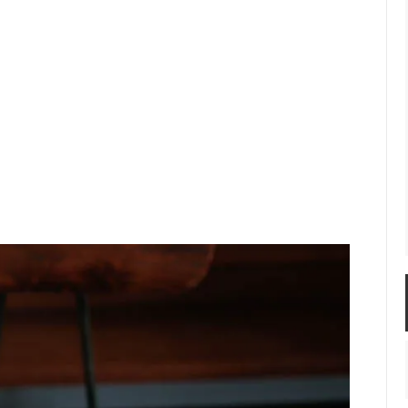
佐年 千代市陶房
森本芳弘 丹山窯
FUTAGAMI
耶香
長町香奈子
ne
S アラビア アネモネ カップ&ソ