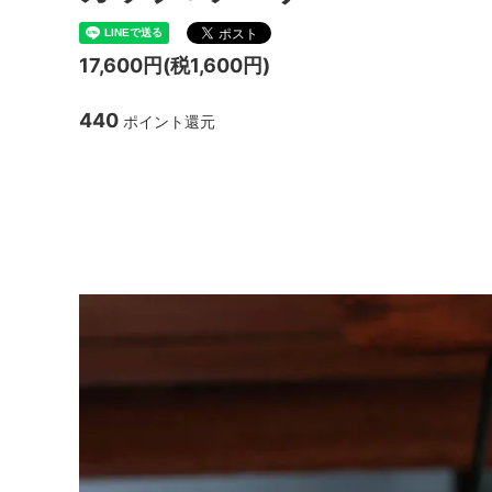
TANBA STYLE
清水万
17,600円(税1,600円)
坂本工窯
jicon
440
ポイント還元
関野亮 / 関野ゆうこ
若生沙
mamelon
manni
ARABIA anemone C&
ーサー