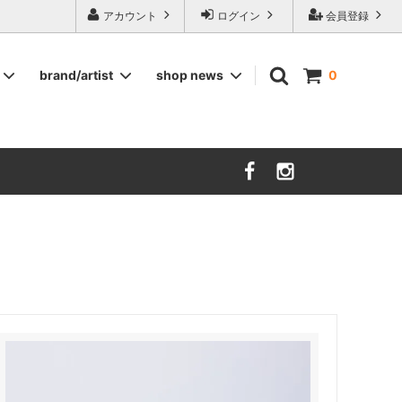
ージ食器,雅峰窯やソルテグラスジュエリーなどの作家の作品が並びます】
アカウント
ログイン
会員登録
brand/artist
shop news
0
インテリア
RORSTRAND
洋服
SOHOLM
COMPANY FINLAND
kauniste
FIN ET AUDACE
山田浩之
大西雅文 丹文窯
市野ちさと 丹泉窯