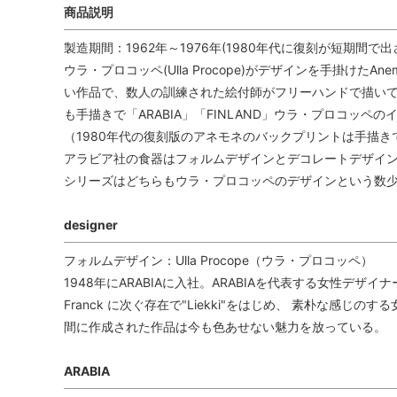
商品説明
製造期間：1962年～1976年(1980年代に復刻が短期間で出
ウラ・プロコッペ(Ulla Procope)がデザインを手掛けた
い作品で、数人の訓練された絵付師がフリーハンドで描いて
も手描きで「ARABIA」「FINLAND」ウラ・プロコッ
（1980年代の復刻版のアネモネのバックプリントは手描き
アラビア社の食器はフォルムデザインとデコレートデザイン
シリーズはどちらもウラ・プロコッペのデザインという数
designer
フォルムデザイン：Ulla Procope（ウラ・プロコッペ）
1948年にARABIAに入社。ARABIAを代表する女性デザイ
Franck に次ぐ存在で"Liekki"をはじめ、 素朴な感
間に作成された作品は今も色あせない魅力を放っている。
ARABIA