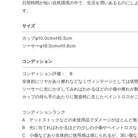
日照時間が短い自然環境の中で、生活を潤いあるものにしよ
す。
サイズ
カップφ10.0cm×H5.5cm
ソーサーφ16.0cm×H1.8cm
コンディション
コンディション評価： B
全体的にツヤがあり擦れなどなくヴィンテージとしては状
ソーサーに光にかざしてみればわかるほどの小傷や擦れが数
カップの持ち手のあたりに製造時に生じたペイントロスがご
コンディションランク
A デットストックなどの未使用品でダメージがほとんど無
B 光に当てればわかるほどの少しの小傷やペイントロスな
C 小傷などあり全体的に使用感は感じられるが、深い傷な