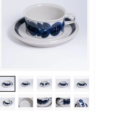
森本靖之 丹満窯
シマタニ昇龍 syouryu
一翠窯