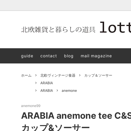
北欧雑貨と暮らしの道具lotta 神戸にある北欧雑貨と暮らしの道具
北欧ヴィンテージ食器
ARABIA
北欧雑貨と暮らしの道具lotta KOBE
日本の
Jens.H
「植物と
PLANT
guide
contact
blog
mail magazine
アクセサリー
STAVANGERFLINT
バッグ
GUSTA
8/30(s
ご予約チケット
royal copenhagen
iittala 
ホーム
北欧ヴィンテージ食器
カップ＆ソーサー
LISA LARSON
irma
ARABIA
ARABIA
anemone
sorte glass jewelry
coeur y
aya ogawa
樋山真
anemone99
ARABIA anemone tee
和田山真央
宮本め
カップ&ソーサー
雅峰窯
上中剛