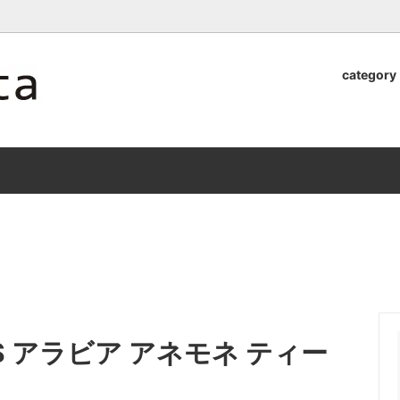
ロッタのオンラインストア【アラビア,クイストゴーなどの北欧ヴィンテ
category
器
.Quistgaard
植木鉢2026」 SHIKI
テーブル小物
GEFLE
「ANTIK MARKET 2026 」
S×雅峰窯 8/29(sat) -
9/26(sat)-10/6(tue)
小物
VSBERG
ショール
BR DENMARK
un)
/ nuutajarvi
cutipol
Lapuan Kankurit
a.
tamaki niime
弓
仲里香織 風香原
 C&S アラビア アネモネ ティー
ぐみ
山口真人
司 稲右衛門窯
西端春奈 末晴窯