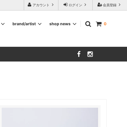
ージ食器,雅峰窯やソルテグラスジュエリーなどの作家の作品が並びます】
アカウント
ログイン
会員登録
brand/artist
shop news
0
インテリア
RORSTRAND
洋服
SOHOLM
COMPANY FINLAND
kauniste
FIN ET AUDACE
山田浩之
大西雅文 丹文窯
市野ちさと 丹泉窯