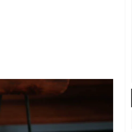
佐年 千代市陶房
森本芳弘 丹山窯
FUTAGAMI
耶香
長町香奈子
ne
S アラビア アネモネ カップ&ソ