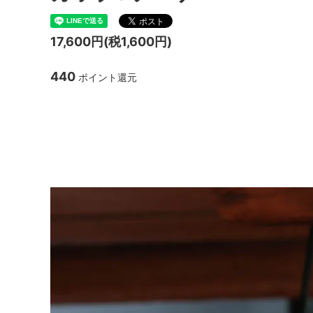
TANBA STYLE
清水万
17,600円(税1,600円)
坂本工窯
jicon
440
ポイント還元
関野亮 / 関野ゆうこ
若生沙
mamelon
manni
ARABIA anemone C&
ーサー