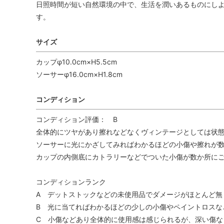
日照時間が短い自然環境の中で、生活を潤いあるものにしよ
す。
サイズ
カップφ10.0cm×H5.5cm
ソーサーφ16.0cm×H1.8cm
コンディション
コンディション評価： B
全体的にツヤがあり擦れなどなくヴィンテージとしては状
ソーサーに光にかざしてみればわかるほどの小傷や擦れが数
カップの内側底にカトラリーなどでついた小傷が数か所にご
コンディションランク
A デットストックなどの未使用品でダメージがほとんど無
B 光に当てればわかるほどの少しの小傷やペイントロスな
C 小傷などあり全体的に使用感は感じられるが、深い傷な