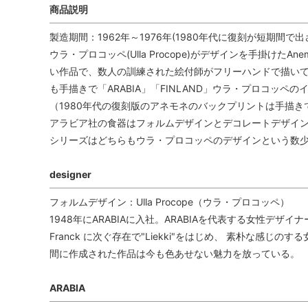
商品説明
製造期間：1962年～1976年(1980年代に復刻が短期間で出
ウラ・プロコッペ(Ulla Procope)がデザインを手掛けた
い作品で、数人の訓練された絵付師がフリーハンドで描いて
も手描きで「ARABIA」「FINLAND」ウラ・プロコッ
（1980年代の復刻版のアネモネのバックプリントは手描き
アラビア社の食器はフォルムデザインとデコレートデザイン
シリーズはどちらもウラ・プロコッペのデザインという数
designer
フォルムデザイン：Ulla Procope（ウラ・プロコッペ）
1948年にARABIAに入社。ARABIAを代表する女性デザイ
Franck に次ぐ存在で"Liekki"をはじめ、 素朴な感
間に作成された作品は今も色あせない魅力を放っている。
ARABIA