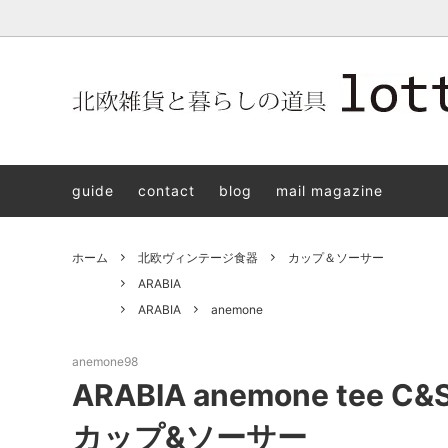
北欧雑貨と暮らしの道具lotta 神戸にある北欧雑貨と暮らしの道具
北欧ヴィンテージ食器
ARABIA
北欧雑貨と暮らしの道具lotta KOBE
日本の
Jens.H
「植物と
PLANT
guide
contact
blog
mail magazine
アクセサリー
STAVANGERFLINT
バッグ
GUSTA
8/30(s
ご予約チケット
royal copenhagen
iittala 
ホーム
北欧ヴィンテージ食器
カップ＆ソーサー
LISA LARSON
irma
ARABIA
ARABIA
anemone
sorte glass jewelry
coeur y
aya ogawa
樋山真
anemone98
ARABIA anemone tee
和田山真央
宮本め
カップ&ソーサー
雅峰窯
上中剛