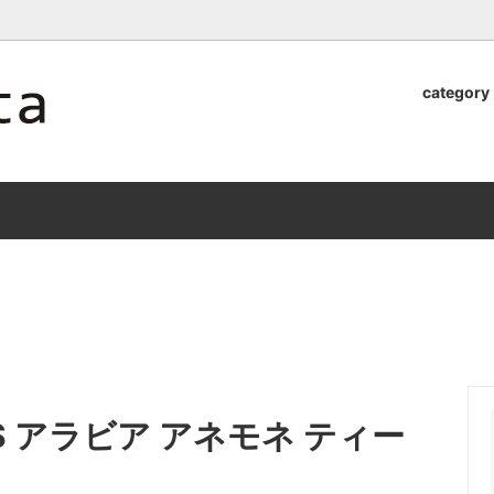
ロッタのオンラインストア【アラビア,クイストゴーなどの北欧ヴィンテ
category
器
.Quistgaard
植木鉢2026」 SHIKI
テーブル小物
GEFLE
「ANTIK MARKET 2026 」
S×雅峰窯 8/29(sat) -
9/26(sat)-10/6(tue)
小物
VSBERG
ショール
BR DENMARK
un)
/ nuutajarvi
cutipol
Lapuan Kankurit
a.
tamaki niime
弓
仲里香織 風香原
 C&S アラビア アネモネ ティー
ぐみ
山口真人
司 稲右衛門窯
西端春奈 末晴窯