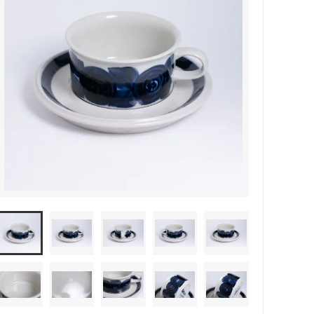
森本靖之 丹満窯
シマタニ昇龍 syouryu
一翠窯