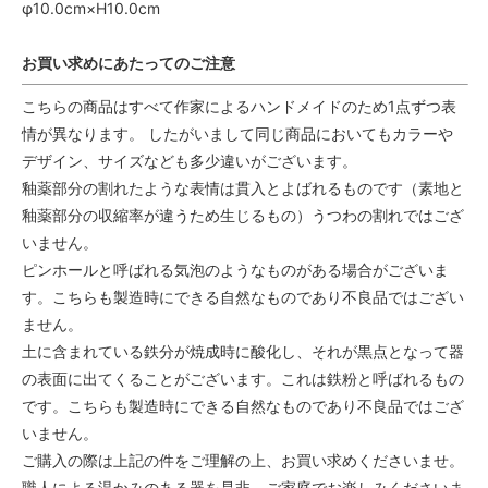
φ10.0cm×H10.0cm
お買い求めにあたってのご注意
こちらの商品はすべて作家によるハンドメイドのため1点ずつ表
情が異なります。 したがいまして同じ商品においてもカラーや
デザイン、サイズなども多少違いがございます。
釉薬部分の割れたような表情は貫入とよばれるものです（素地と
釉薬部分の収縮率が違うため生じるもの）うつわの割れではござ
いません。
ピンホールと呼ばれる気泡のようなものがある場合がございま
す。こちらも製造時にできる自然なものであり不良品ではござい
ません。
土に含まれている鉄分が焼成時に酸化し、それが黒点となって器
の表面に出てくることがございます。これは鉄粉と呼ばれるもの
です。こちらも製造時にできる自然なものであり不良品ではござ
いません。
ご購入の際は上記の件をご理解の上、お買い求めくださいませ。
職人による温かみのある器を是非、ご家庭でお楽しみくださいま