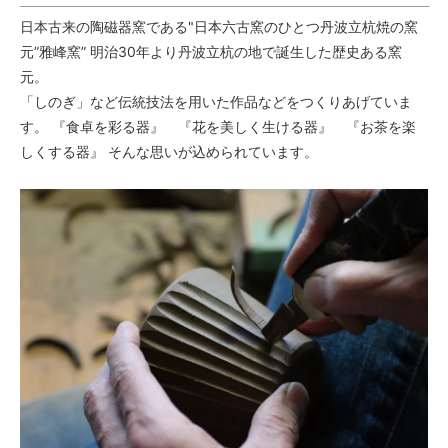
日本古来の陶磁器窯である"日本六古窯のひとつ丹波立杭焼の窯
元”雅峰窯” 明治30年より丹波立杭の地で誕生した歴史ある窯
元。
「しのぎ」など伝統技法を用いた作品などをつくりあげていま
す。 『食卓を彩る器』 『花を美しく生ける器』 『お茶を楽
しくする器』 そんな思いが込められています。