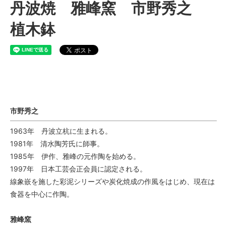
丹波焼 雅峰窯 市野秀之
植木鉢
丹波焼 雅峰窯 市野秀之
市野秀之
1963年 丹波立杭に生まれる。
1981年 清水陶芳氏に師事。
1985年 伊作、雅峰の元作陶を始める。
1997年 日本工芸会正会員に認定される。
線象嵌を施した彩泥シリーズや炭化焼成の作風をはじめ、現在は
食器を中心に作陶。
雅峰窯