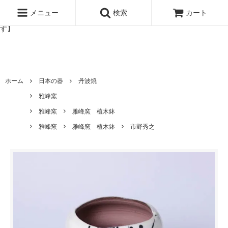
北欧雑貨と暮らしの道具lotta 神戸にある北欧雑貨と暮らしの道具ロ
ッタのオンラインストア【アラビア,クイストゴーなどの北欧ヴィンテ
メニュー
検索
カート
ージ食器,雅峰窯やソルテグラスジュエリーなどの作家の作品が並びま
す】
ホーム
日本の器
丹波焼
雅峰窯
雅峰窯
雅峰窯 植木鉢
雅峰窯
雅峰窯 植木鉢
市野秀之