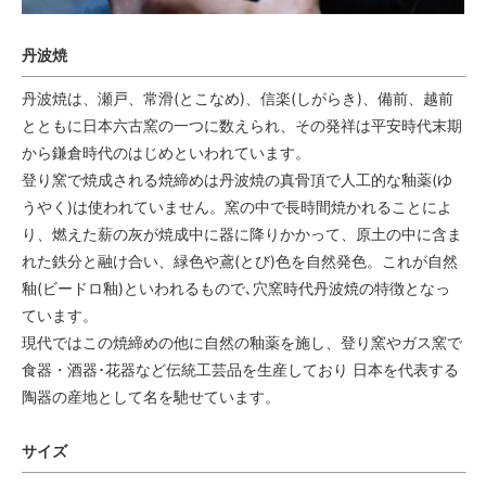
丹波焼
丹波焼は、瀬戸、常滑(とこなめ)、信楽(しがらき)、備前、越前
とともに日本六古窯の一つに数えられ、その発祥は平安時代末期
から鎌倉時代のはじめといわれています。
登り窯で焼成される焼締めは丹波焼の真骨頂で人工的な釉薬(ゆ
うやく)は使われていません。窯の中で長時間焼かれることによ
り、燃えた薪の灰が焼成中に器に降りかかって、原土の中に含ま
れた鉄分と融け合い、緑色や鳶(とび)色を自然発色。これが自然
釉(ビードロ釉)といわれるもので､穴窯時代丹波焼の特徴となっ
ています。
現代ではこの焼締めの他に自然の釉薬を施し、登り窯やガス窯で
食器・酒器･花器など伝統工芸品を生産しており 日本を代表する
陶器の産地として名を馳せています。
サイズ