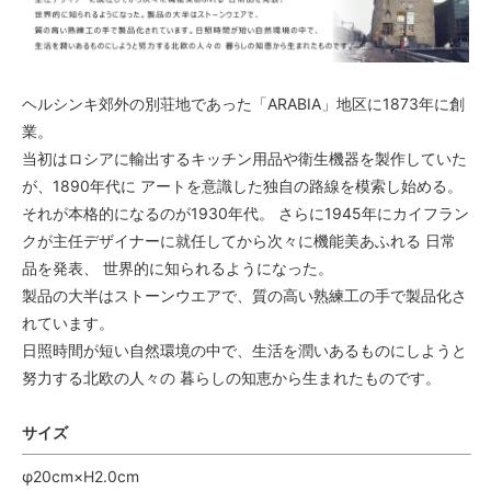
ヘルシンキ郊外の別荘地であった「ARABIA」地区に1873年に創
業。
当初はロシアに輸出するキッチン用品や衛生機器を製作していた
が、1890年代に アートを意識した独自の路線を模索し始める。
それが本格的になるのが1930年代。 さらに1945年にカイフラン
クが主任デザイナーに就任してから次々に機能美あふれる 日常
品を発表、 世界的に知られるようになった。
製品の大半はストーンウエアで、質の高い熟練工の手で製品化さ
れています。
日照時間が短い自然環境の中で、生活を潤いあるものにしようと
努力する北欧の人々の 暮らしの知恵から生まれたものです。
サイズ
φ20cm×H2.0cm