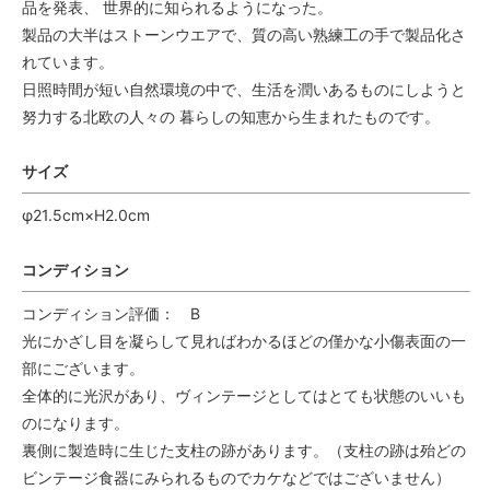
品を発表、 世界的に知られるようになった。
製品の大半はストーンウエアで、質の高い熟練工の手で製品化さ
れています。
日照時間が短い自然環境の中で、生活を潤いあるものにしようと
努力する北欧の人々の 暮らしの知恵から生まれたものです。
サイズ
φ21.5cm×H2.0cm
コンディション
コンディション評価： B
光にかざし目を凝らして見ればわかるほどの僅かな小傷表面の一
部にございます。
全体的に光沢があり、ヴィンテージとしてはとても状態のいいも
のになります。
裏側に製造時に生じた支柱の跡があります。（支柱の跡は殆どの
ビンテージ食器にみられるものでカケなどではございません）