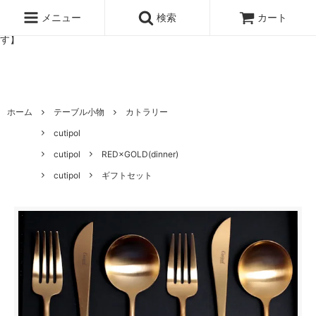
北欧雑貨と暮らしの道具lotta 神戸にある北欧雑貨と暮らしの道具ロ
ッタのオンラインストア【アラビア,クイストゴーなどの北欧ヴィンテ
メニュー
検索
カート
ージ食器,雅峰窯やソルテグラスジュエリーなどの作家の作品が並びま
す】
ホーム
テーブル小物
カトラリー
cutipol
cutipol
RED×GOLD(dinner)
cutipol
ギフトセット