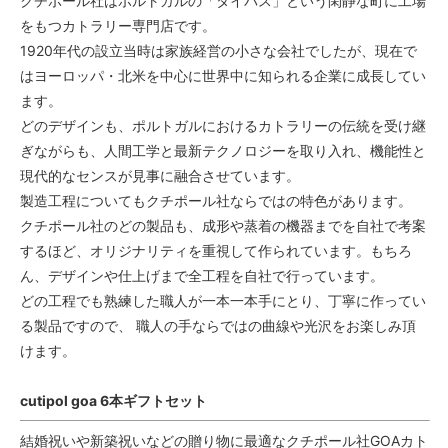
クチポール社はポルトガルの「タイパス」という閑静な町に工場
をもつカトラリー専門店です。
1920年代の設立当時は家族経営の小さな会社でしたが、現在で
はヨーロッパ・北米を中心に世界中に知られる企業に成長してい
ます。
どのデザインも、ポルトガルにおけるカトラリーの伝統を受け継
ぎながらも、人間工学と最新テクノロジーを取り入れ、機能性と
現代的なセンスが見事に融合させています。
製造工程についてもクチポール社ならではの特色があります。
クチポール社のどの製品も、成形や蒸着の機器までを自社で考案
するほど、オリジナリティを重視して作られています。もちろ
ん、デザインや仕上げまで全工程を自社で行っています。
どの工程でも熟練した職人が一本一本手にとり、丁寧に作ってい
る製品ですので、 職人の手ならではの曲線や光沢をお楽しみ頂
けます。
cutipol goa 6本ギフトセット
結婚祝いや新築祝いなどの贈り物に最適なクチポール社GOAカト