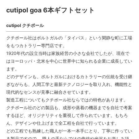
cutipol goa 6本ギフトセット
cutipol クチポール
クチポール社はポルトガルの「タイパス」という閑静な町に工場
をもつカトラリー専門店です。
1920年代の設立当時は家族経営の小さな会社でしたが、現在で
はヨーロッパ・北米を中心に世界中に知られる企業に成長してい
ます。
どのデザインも、ポルトガルにおけるカトラリーの伝統を受け継
ぎながらも、人間工学と最新テクノロジーを取り入れ、機能性と
現代的なセンスが見事に融合させています。
製造工程についてもクチポール社ならではの特色があります。
クチポール社のどの製品も、成形や蒸着の機器までを自社で考案
するほど、オリジナリティを重視して作られています。もちろ
ん、デザインや仕上げまで全工程を自社で行っています。
どの工程でも熟練した職人が一本一本手にとり、丁寧に作ってい
る製品ですので、 職人の手ならではの曲線や光沢をお楽しみ頂