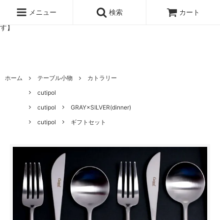
北欧雑貨と暮らしの道具lotta 神戸にある北欧雑貨と暮らしの道具ロ
ッタのオンラインストア【アラビア,クイストゴーなどの北欧ヴィンテ
メニュー
検索
カート
ージ食器,雅峰窯やソルテグラスジュエリーなどの作家の作品が並びま
す】
ホーム
テーブル小物
カトラリー
cutipol
cutipol
GRAY×SILVER(dinner)
cutipol
ギフトセット