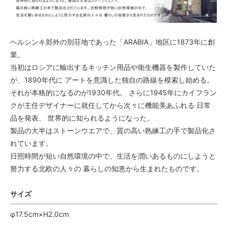
ヘルシンキ郊外の別荘地であった「ARABIA」地区に1873年に創
業。
当初はロシアに輸出するキッチン用品や衛生機器を製作していた
が、1890年代に アートを意識した独自の路線を模索し始める。
それが本格的になるのが1930年代。 さらに1945年にカイフラン
クが主任デザイナーに就任してから次々に機能美あふれる 日常
品を発表、 世界的に知られるようになった。
製品の大半はストーンウエアで、質の高い熟練工の手で製品化さ
れています。
日照時間が短い自然環境の中で、生活を潤いあるものにしようと
努力する北欧の人々の 暮らしの知恵から生まれたものです。
サイズ
φ17.5cm×H2.0cm