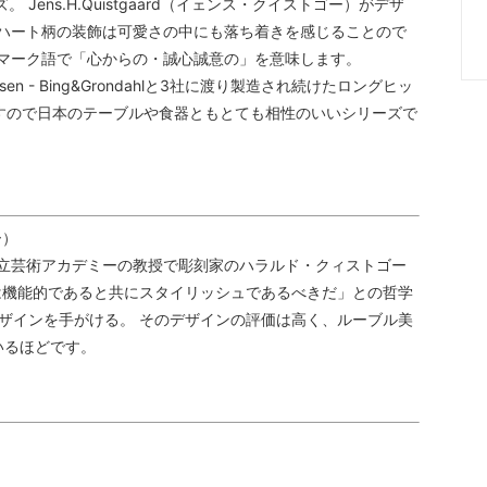
。 Jens.H.Quistgaard（イェンス・クイストゴー）がデザ
ルなハート柄の装飾は可愛さの中にも落ち着きを感じることので
デンマーク語で「心からの・誠心誠意の」を意味します。
issen - Bing&Grondahlと3社に渡り製造され続けたロングヒッ
すので日本のテーブルや食器ともとても相性のいいシリーズで
ー）
王立芸術アカデミーの教授で彫刻家のハラルド・クィストゴー
品は機能的であると共にスタイリッシュであるべきだ」との哲学
デザインを手がける。 そのデザインの評価は高く、ルーブル美
いるほどです。