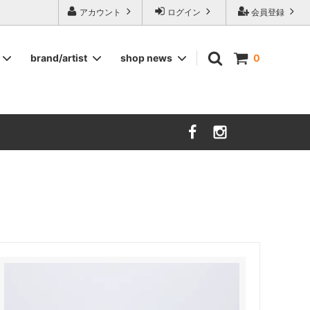
ージ食器,雅峰窯やソルテグラスジュエリーなどの作家の作品が並びます】
アカウント
ログイン
会員登録
brand/artist
shop news
0
インテリア
RORSTRAND
洋服
SOHOLM
COMPANY FINLAND
kauniste
FIN ET AUDACE
山田浩之
大西雅文 丹文窯
市野ちさと 丹泉窯