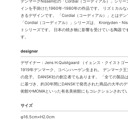
デンマークNissen社の「Cordial（コーディアル）」シリーズ
インを手掛けた1960年-1980年の作品です。 リズミカ
きるデザインです。 「Cordial（コーディアル）」とは
「Cordial（コーディアル）」シリーズは、 Kronjyden - N
トシリーズです。 日本の焼き物に影響を受けている陶器で
す。
designer
デザイナー：Jens H.Quistgaard （イェンス・クイストゴ
1919年デンマーク、コペンハーゲン生まれ。 デンマーク
の息子。 DANSK社の創立者でもあります。 「全ての製
に基づき、約30年間にDANSKで発売された商品の大半の
術館やMOMAといった有名美術館にもコレクションされて
サイズ
φ16.5cm×H2.0cm