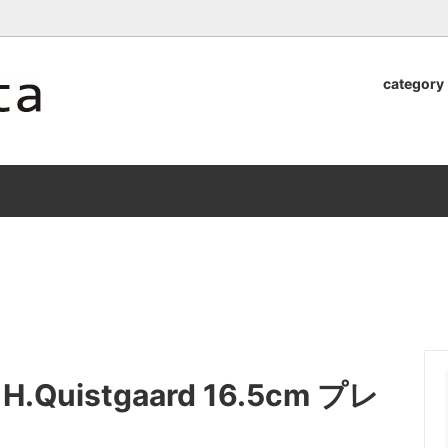
ロッタのオンラインストア【アラビア,クイストゴーなどの北欧ヴィンテ
category
器
.Quistgaard
植木鉢2026」 SHIKI
テーブル小物
GEFLE
「ANTIK MARKET 2026 」
S×雅峰窯 8/29(sat) -
9/26(sat)-10/6(tue)
小物
VSBERG
ショール
BR DENMARK
un)
/ nuutajarvi
cutipol
Lapuan Kankurit
a.
tamaki niime
弓
仲里香織 風香原
ns H.Quistgaard 16.5cm プレ
ぐみ
山口真人
司 稲右衛門窯
西端春奈 末晴窯