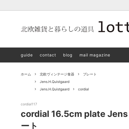
北欧雑貨と暮らしの道具lotta 神戸にある北欧雑貨と暮らしの道具
北欧ヴィンテージ食器
ARABIA
北欧雑貨と暮らしの道具lotta KOBE
日本の
Jens.H
「植物と
PLANT
guide
contact
blog
mail magazine
アクセサリー
STAVANGERFLINT
バッグ
GUSTA
8/30(s
ご予約チケット
royal copenhagen
iittala 
ホーム
北欧ヴィンテージ食器
プレート
LISA LARSON
irma
Jens.H.Quistgaard
Jens.H.Quistgaard
cordial
sorte glass jewelry
coeur y
aya ogawa
樋山真
cordial117
cordial 16.5cm plate Je
和田山真央
宮本め
ート
雅峰窯
上中剛