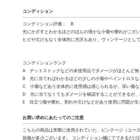
コンディション
コンディション評価： B
光にかざすとわかるほどのほんの僅かな小傷や擦れがござい
ヒビや欠けもなく全体的に光沢もあり、ヴィンテージとし
コンディションランク
A デットストックなどの未使用品でダメージがほとんど無
B 光に当てればわかるほどの少しの小傷やペイントロスな
C 小傷などあり全体的に使用感は感じられるが、深い傷な
D 光に当てなくてもダメージを確認することができるが、
E 目立つ傷や擦れ、割れや欠けなどがあり使用に問題が生
お買い求めにあたってのご注意
こちらの商品は実際に使用されていた、ビンテージ（ユーズ
損傷が多少ございます。 コンディション欄にてできるだけ