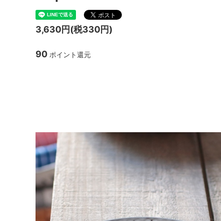
TANBA STYLE
清水万
3,630円(税330円)
坂本工窯
jicon
90
ポイント還元
関野亮 / 関野ゆうこ
若生沙
mamelon
manni
cordial 16.5cm plate Jens
ト