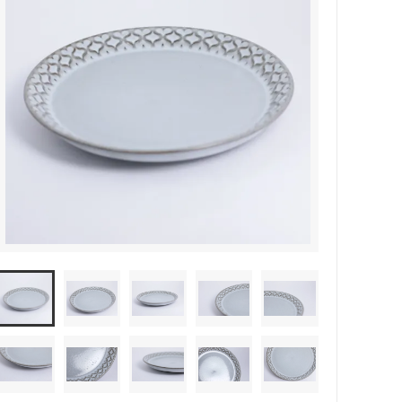
森本靖之 丹満窯
シマタニ昇龍 syouryu
一翠窯