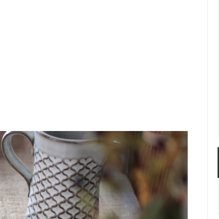
佐年 千代市陶房
森本芳弘 丹山窯
FUTAGAMI
耶香
長町香奈子
ne
 H.Quistgaard 16.5cm プレー