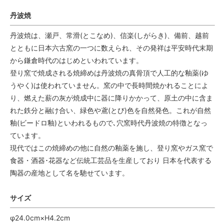
丹波焼
丹波焼は、瀬戸、常滑(とこなめ)、信楽(しがらき)、備前、越前
とともに日本六古窯の一つに数えられ、その発祥は平安時代末期
から鎌倉時代のはじめといわれています。
登り窯で焼成される焼締めは丹波焼の真骨頂で人工的な釉薬(ゆ
うやく)は使われていません。窯の中で長時間焼かれることによ
り、燃えた薪の灰が焼成中に器に降りかかって、原土の中に含ま
れた鉄分と融け合い、緑色や鳶(とび)色を自然発色。これが自然
釉(ビードロ釉)といわれるもので､穴窯時代丹波焼の特徴となっ
ています。
現代ではこの焼締めの他に自然の釉薬を施し、登り窯やガス窯で
食器・酒器･花器など伝統工芸品を生産しており 日本を代表する
陶器の産地として名を馳せています。
サイズ
φ24.0cm×H4.2cm