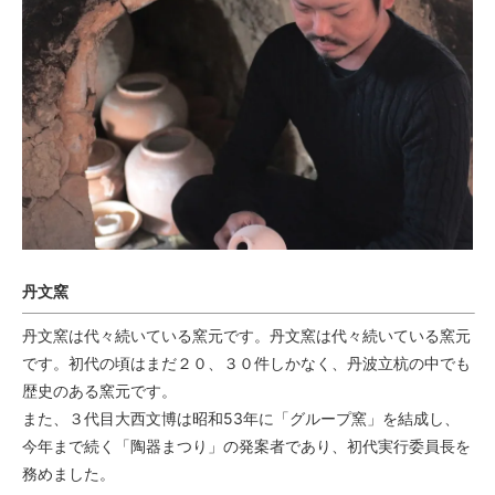
丹文窯
丹文窯は代々続いている窯元です。丹文窯は代々続いている窯元
です。初代の頃はまだ２０、３０件しかなく、丹波立杭の中でも
歴史のある窯元です。
また、３代目大西文博は昭和53年に「グループ窯」を結成し、
今年まで続く「陶器まつり」の発案者であり、初代実行委員長を
務めました。