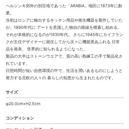
ヘルシンキ郊外の別荘地であった「ARABIA」地区に1873年に創
業。
当初はロシアに輸出するキッチン用品や衛生機器を製作していた
が、1890年代に アートを意識した独自の路線を模索し始める。
それが本格的になるのが1930年代。 さらに1945年にカイフラン
クが主任デザイナーに就任してから次々に機能美あふれる 日常
品を発表、 世界的に知られるようになった。
製品の大半はストーンウエアで、質の高い熟練工の手で製品化さ
れています。
日照時間が短い自然環境の中で、生活を潤いあるものにしようと
努力する北欧の人々の 暮らしの知恵から生まれたものです。
サイズ
φ20.0cm×H2.5cm
コンディション