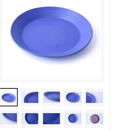
森本靖之 丹満窯
シマタニ昇龍 syouryu
一翠窯