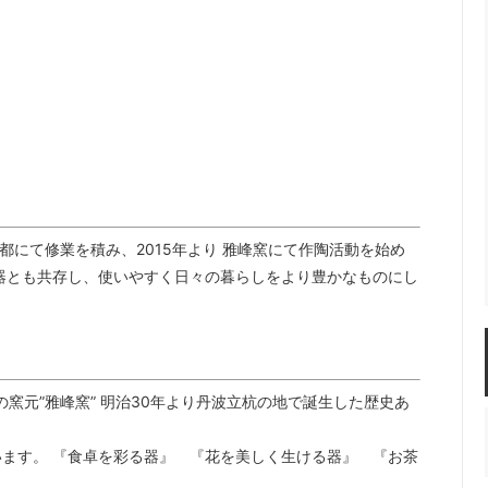
佐年 千代市陶房
森本芳弘 丹山窯
FUTAGAMI
耶香
長町香奈子
ne
京都にて修業を積み、2015年より 雅峰窯にて作陶活動を始め
器とも共存し、使いやすく日々の暮らしをより豊かなものにし
窯元”雅峰窯” 明治30年より丹波立杭の地で誕生した歴史あ
ます。 『食卓を彩る器』 『花を美しく生ける器』 『お茶