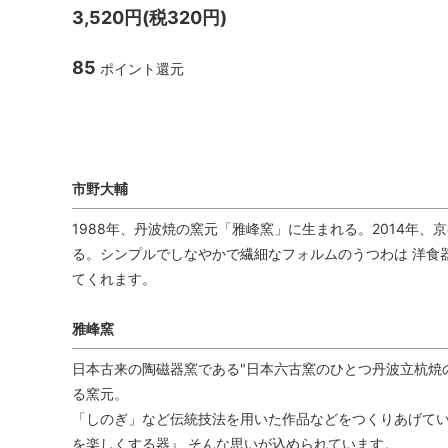
3,520円(税320円)
TANBA STYLE
清水万
85
ポイント還元
坂本工窯
jicon
関野亮 / 関野ゆうこ
若生沙
丹波焼 市野大輔 雅峰窯
mamelon
manni
市野大輔
1988年、丹波焼の窯元「雅峰窯」に生まれる。2014年、
る。シンプルでしなやかで繊細なフォルムのうつわは 洋食
てくれます。
雅峰窯
日本古来の陶磁器窯である"日本六古窯のひとつ丹波立杭焼の
る窯元。
「しのぎ」など伝統技法を用いた作品などをつくりあげてい
を楽しくする器』 そんな思いが込められています。