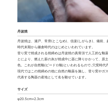
丹波焼
丹波焼は、瀬戸、常滑(とこなめ)、信楽(しがらき)、備前
時代末期から鎌倉時代のはじめといわれています。
登り窯で焼成される焼締めは丹波焼の真骨頂で人工的な釉薬
とにより、燃えた薪の灰が焼成中に器に降りかかって、原土
色。これが自然釉(ビードロ釉)といわれるもので､穴窯時代
現代ではこの焼締めの他に自然の釉薬を施し、登り窯やガス
代表する陶器の産地として名を馳せています。
サイズ
φ20.5cm×2.3cm