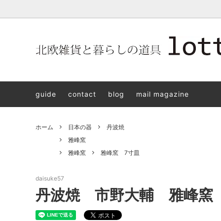
北欧雑貨と暮らしの道具lotta 神戸にある北欧雑貨と暮らしの道具
北欧ヴィンテージ食器
ARABIA
北欧雑貨と暮らしの道具lotta KOBE
日本の
Jens.H
「植物と
PLANT
guide
contact
blog
mail magazine
アクセサリー
STAVANGERFLINT
バッグ
GUSTA
8/30(s
ご予約チケット
royal copenhagen
iittala 
ホーム
日本の器
丹波焼
LISA LARSON
irma
雅峰窯
雅峰窯
雅峰窯 7寸皿
sorte glass jewelry
coeur y
aya ogawa
樋山真
daisuke57
丹波焼 市野大輔 雅峰窯 
和田山真央
宮本め
雅峰窯
上中剛