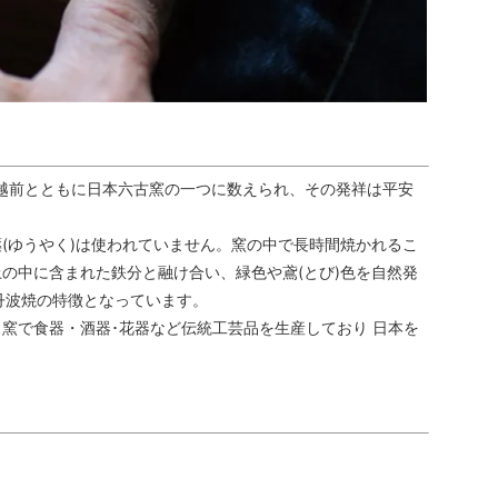
、越前とともに日本六古窯の一つに数えられ、その発祥は平安
(ゆうやく)は使われていません。窯の中で長時間焼かれるこ
の中に含まれた鉄分と融け合い、緑色や鳶(とび)色を自然発
丹波焼の特徴となっています。
窯で食器・酒器･花器など伝統工芸品を生産しており 日本を