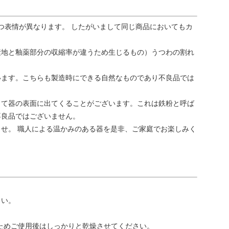
つ表情が異なります。 したがいまして同じ商品においてもカ
素地と釉薬部分の収縮率が違うため生じるもの）うつわの割れ
います。こちらも製造時にできる自然なものであり不良品では
って器の表面に出てくることがございます。これは鉄粉と呼ば
不良品ではございません。
せ。 職人による温かみのある器を是非、ご家庭でお楽しみく
さい。
ためご使用後はしっかりと乾燥させてください。