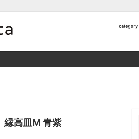
ロッタのオンラインストア【アラビア,クイストゴーなどの北欧ヴィンテ
category
器
.Quistgaard
植木鉢2026」 SHIKI
テーブル小物
GEFLE
「ANTIK MARKET 2026 」
S×雅峰窯 8/29(sat) -
9/26(sat)-10/6(tue)
小物
VSBERG
ショール
BR DENMARK
un)
/ nuutajarvi
cutipol
Lapuan Kankurit
a.
tamaki niime
弓
仲里香織 風香原
縁高皿M 青紫
ぐみ
山口真人
司 稲右衛門窯
西端春奈 末晴窯