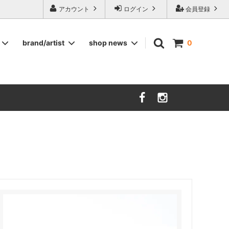
ージ食器,雅峰窯やソルテグラスジュエリーなどの作家の作品が並びます】
アカウント
ログイン
会員登録
brand/artist
shop news
0
インテリア
RORSTRAND
洋服
SOHOLM
COMPANY FINLAND
kauniste
FIN ET AUDACE
山田浩之
大西雅文 丹文窯
市野ちさと 丹泉窯