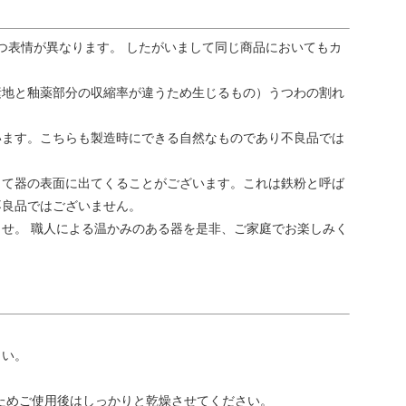
つ表情が異なります。 したがいまして同じ商品においてもカ
素地と釉薬部分の収縮率が違うため生じるもの）うつわの割れ
います。こちらも製造時にできる自然なものであり不良品では
って器の表面に出てくることがございます。これは鉄粉と呼ば
不良品ではございません。
せ。 職人による温かみのある器を是非、ご家庭でお楽しみく
さい。
ためご使用後はしっかりと乾燥させてください。