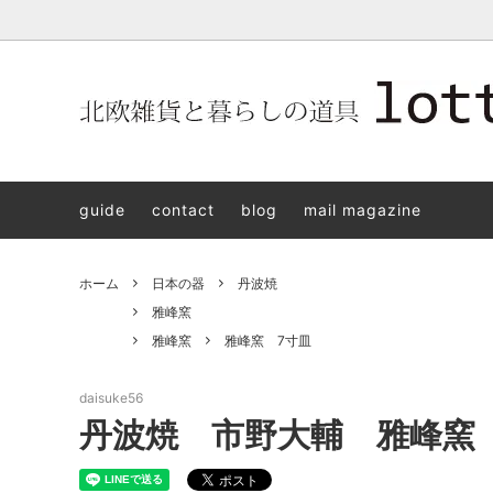
北欧雑貨と暮らしの道具lotta 神戸にある北欧雑貨と暮らしの道具
北欧ヴィンテージ食器
ARABIA
北欧雑貨と暮らしの道具lotta KOBE
日本の
Jens.H
「植物と
PLANT
guide
contact
blog
mail magazine
アクセサリー
STAVANGERFLINT
バッグ
GUSTA
8/30(s
ご予約チケット
royal copenhagen
iittala 
ホーム
日本の器
丹波焼
LISA LARSON
irma
雅峰窯
雅峰窯
雅峰窯 7寸皿
sorte glass jewelry
coeur y
aya ogawa
樋山真
daisuke56
丹波焼 市野大輔 雅峰窯
和田山真央
宮本め
雅峰窯
上中剛