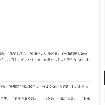
佐年 千代市陶房
森本芳弘 丹山窯
FUTAGAMI
耶香
長町香奈子
ne
京都にて修業を積み、2015年より 雅峰窯にて作陶活動を始め
器とも共存し、使いやすく日々の暮らしをより豊かなものにし
窯元”雅峰窯” 明治30年より丹波立杭の地で誕生した歴史あ
ます。 『食卓を彩る器』 『花を美しく生ける器』 『お茶