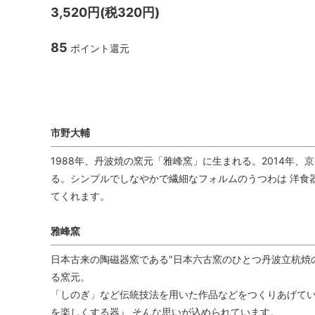
3,520円(税320円)
TANBA STYLE
清水万
85
ポイント還元
坂本工窯
jicon
関野亮 / 関野ゆうこ
若生沙
丹波焼 市野大輔 雅峰窯
mamelon
manni
市野大輔
1988年、丹波焼の窯元「雅峰窯」に生まれる。2014年、
る。シンプルでしなやかで繊細なフォルムのうつわは 洋食
てくれます。
雅峰窯
日本古来の陶磁器窯である"日本六古窯のひとつ丹波立杭焼の
る窯元。
「しのぎ」など伝統技法を用いた作品などをつくりあげてい
を楽しくする器』 そんな思いが込められています。