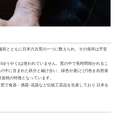
、越前とともに日本六古窯の一つに数えられ、その発祥は平安
(ゆうやく)は使われていません。窯の中で長時間焼かれるこ
の中に含まれた鉄分と融け合い、緑色や鳶(とび)色を自然発
丹波焼の特徴となっています。
窯で食器・酒器･花器など伝統工芸品を生産しており 日本を