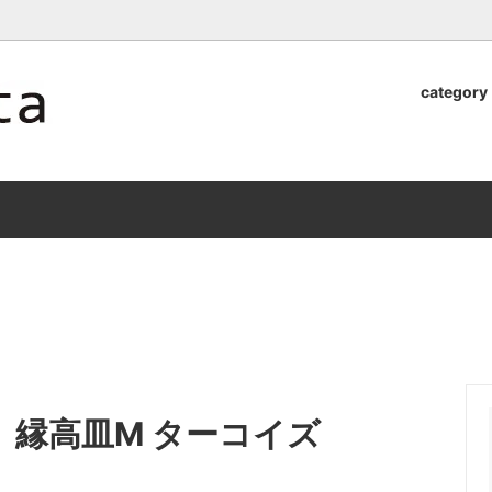
ロッタのオンラインストア【アラビア,クイストゴーなどの北欧ヴィンテ
category
器
.Quistgaard
植木鉢2026」 SHIKI
テーブル小物
GEFLE
「ANTIK MARKET 2026 」
S×雅峰窯 8/29(sat) -
9/26(sat)-10/6(tue)
小物
VSBERG
ショール
BR DENMARK
un)
/ nuutajarvi
cutipol
Lapuan Kankurit
a.
tamaki niime
弓
仲里香織 風香原
 縁高皿M ターコイズ
ぐみ
山口真人
司 稲右衛門窯
西端春奈 末晴窯