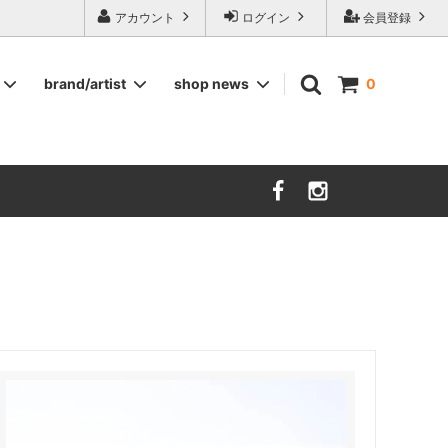
ージ食器,雅峰窯やソルテグラスジュエリーなどの作家の作品が並びます】
アカウント
ログイン
会員登録
brand/artist
shop news
0
インテリア
RORSTRAND
洋服
SOHOLM
COMPANY FINLAND
kauniste
FIN ET AUDACE
山田浩之
大西雅文 丹文窯
市野ちさと 丹泉窯