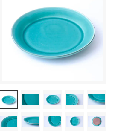
森本靖之 丹満窯
シマタニ昇龍 syouryu
一翠窯