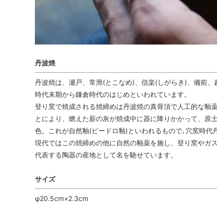
丹波焼
丹波焼は、瀬戸、常滑(とこなめ)、信楽(しがらき)、備前
時代末期から鎌倉時代のはじめといわれています。
登り窯で焼成される焼締めは丹波焼の真骨頂で人工的な釉薬
とにより、燃えた薪の灰が焼成中に器に降りかかって、原土
色。これが自然釉(ビードロ釉)といわれるもので､穴窯時代
現代ではこの焼締めの他に自然の釉薬を施し、登り窯やガス
代表する陶器の産地として名を馳せています。
サイズ
φ20.5cm×2.3cm