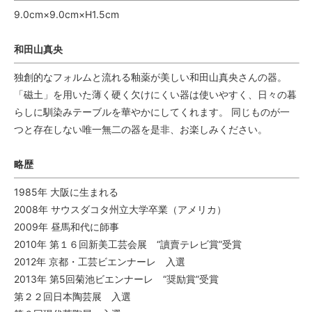
9.0cm×9.0cm×H1.5cm
和田山真央
独創的なフォルムと流れる釉薬が美しい和田山真央さんの器。
「磁土」を用いた薄く硬く欠けにくい器は使いやすく、日々の暮
らしに馴染みテーブルを華やかにしてくれます。 同じものが一
つと存在しない唯一無二の器を是非、お楽しみください。
略歴
1985年 大阪に生まれる
2008年 サウスダコタ州立大学卒業（アメリカ）
2009年 昼馬和代に師事
2010年 第１６回新美工芸会展 “讀賣テレビ賞”受賞
2012年 京都・工芸ビエンナーレ 入選
2013年 第5回菊池ビエンナーレ “奨励賞”受賞
第２２回日本陶芸展 入選