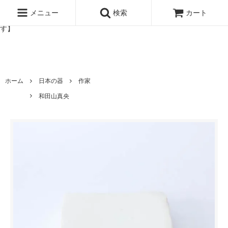
北欧雑貨と暮らしの道具lotta 神戸にある北欧雑貨と暮らしの道具ロ
ッタのオンラインストア【アラビア,クイストゴーなどの北欧ヴィンテ
メニュー
検索
カート
ージ食器,雅峰窯やソルテグラスジュエリーなどの作家の作品が並びま
す】
ホーム
日本の器
作家
和田山真央