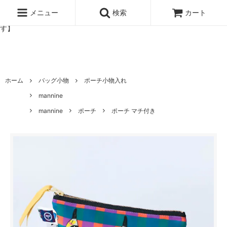
北欧雑貨と暮らしの道具lotta 神戸にある北欧雑貨と暮らしの道具ロ
ッタのオンラインストア【アラビア,クイストゴーなどの北欧ヴィンテ
メニュー
検索
カート
ージ食器,雅峰窯やソルテグラスジュエリーなどの作家の作品が並びま
す】
ホーム
バッグ小物
ポーチ小物入れ
mannine
mannine
ポーチ
ポーチ マチ付き