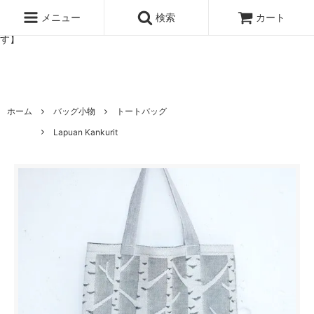
北欧雑貨と暮らしの道具lotta 神戸にある北欧雑貨と暮らしの道具ロ
ッタのオンラインストア【アラビア,クイストゴーなどの北欧ヴィンテ
メニュー
検索
カート
ージ食器,雅峰窯やソルテグラスジュエリーなどの作家の作品が並びま
す】
ホーム
バッグ小物
トートバッグ
Lapuan Kankurit