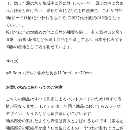
り、燃えた薪の灰が焼成中に器に降りかかって、原土の中に含ま
れた鉄分と融け合い、緑色や鳶(とび)色を自然発色。これが自然
釉(ビードロ釉)といわれるもので､穴窯時代丹波焼の特徴となっ
ています。
現代ではこの焼締めの他に自然の釉薬を施し、登り窯やガス窯で
食器・酒器･花器など伝統工芸品を生産しており 日本を代表する
陶器の産地として名を馳せています。
サイズ
φ8.5cm（持ち手含めた長さ11.0cm）×H7.0cm
お買い求めにあたってのご注意
こちらの商品はすべて作家によるハンドメイドのため1点ずつ表
情が異なります。 したがいまして同じ商品においてもカラーや
デザイン、サイズなども多少違いがございます。
釉薬部分の割れたような表情は貫入とよばれるものです（素地と
釉薬部分の収縮率が違うため生じるもの）うつわの割れではござ