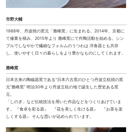
市野大輔
1988年、丹波焼の窯元「雅峰窯」に生まれる。2014年、京都に
て修業を積み、2015年より 雅峰窯にて作陶活動を始める。シン
プルでしなやかで繊細なフォルムのうつわは 洋食器とも共存
し、使いやすく日々の暮らしをより豊かなものにしてくれます。
雅峰窯
日本古来の陶磁器窯である"日本六古窯のひとつ丹波立杭焼の窯
元”雅峰窯” 明治30年より丹波立杭の地で誕生した歴史ある窯
元。
「しのぎ」など伝統技法を用いた作品などをつくりあげていま
す。 『食卓を彩る器』 『花を美しく生ける器』 『お茶を楽
しくする器』 そんな思いが込められています。