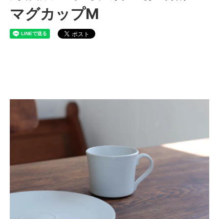
マグカップM
丹波立杭焼 市野大輔 雅峰窯