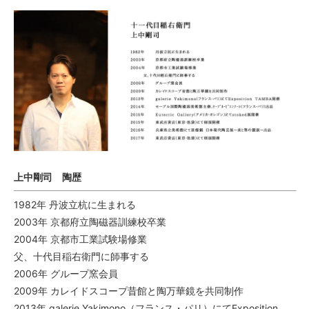
上中剛司 陶歴
1982年 丹波立杭に生まれる
2003年 京都府立陶磁器訓練校卒業
2004年 京都市工業試験場修業
父、十代目稲右衛門に師事する
2006年 グループ窯会員
2009年 カレイドスコープ昔館と陶万華鏡を共同制作
2013年 galerie Yakimono（フランス・パリ）にてExposition