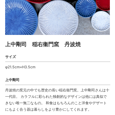
上中剛司 稲右衞門窯 丹波焼
サイズ
φ21.5cm×H3.5cm
上中剛司
丹波焼の窯元の中でも歴史の長い稲右衞門窯。上中剛司さんは十
一代目。 カラフルに彩られた独創的なデザインは他には真似で
きない唯一無二なもの。 和食はもちろんのこと洋食やデザート
にもよく合う器は暮らしをより豊かにしてくれます。