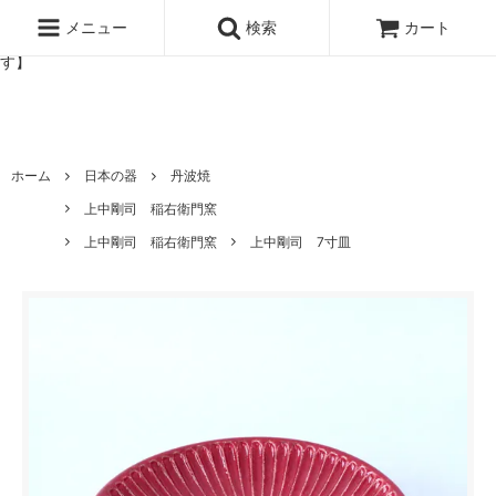
北欧雑貨と暮らしの道具lotta 神戸にある北欧雑貨と暮らしの道具ロ
ッタのオンラインストア【アラビア,クイストゴーなどの北欧ヴィンテ
メニュー
検索
カート
ージ食器,雅峰窯やソルテグラスジュエリーなどの作家の作品が並びま
す】
ホーム
日本の器
丹波焼
上中剛司 稲右衛門窯
上中剛司 稲右衛門窯
上中剛司 7寸皿