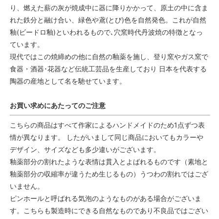
り、燃えた薪の灰が焼成中に器に降りかかって、原土の中に含ま
れた鉄分と融け合い、緑色や鳶(とび)色を自然発色。これが自然
釉(ビードロ釉)といわれるもので､穴窯時代丹波焼の特徴となっ
ています。
現代ではこの焼締めの他に自然の釉薬を施し、登り窯やガス窯で
食器・酒器･花器など伝統工芸品を生産しており 日本を代表する
陶器の産地として名を馳せています。
お買い求めにあたってのご注意
こちらの商品はすべて作家によるハンドメイドのため1点ずつ表
情が異なります。 したがいまして同じ商品においてもカラーや
デザイン、サイズなども多少違いがございます。
釉薬部分の割れたような表情は貫入とよばれるものです（素地と
釉薬部分の収縮率が違うため生じるもの）うつわの割れではござ
いません。
ピンホールと呼ばれる気泡のようなものがある場合がございま
す。こちらも製造時にできる自然なものであり不良品ではござい