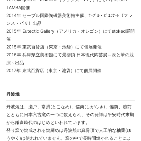
TAMBA開催
2014年 セーブル国際陶磁器美術館主催、ｾｰﾌﾞﾙ・ﾋﾞｴﾝﾅｰﾚ（フラ
ンス・パリ）出品
2015年 Eutectic Gallery（アメリカ・オレゴン）にてstoked展開
催
2015年 東武百貨店（東京・池袋）にて個展開催
2016年 兵庫県立美術館にて景徳鎮 日本現代陶芸展～炎と筆の競
演～出品
2017年 東武百貨店（東京・池袋）にて個展開催
丹波焼
丹波焼は、瀬戸、常滑(とこなめ)、信楽(しがらき)、備前、越前
とともに日本六古窯の一つに数えられ、その発祥は平安時代末期
から鎌倉時代のはじめといわれています。
登り窯で焼成される焼締めは丹波焼の真骨頂で人工的な釉薬(ゆ
うやく)は使われていません。窯の中で長時間焼かれることによ