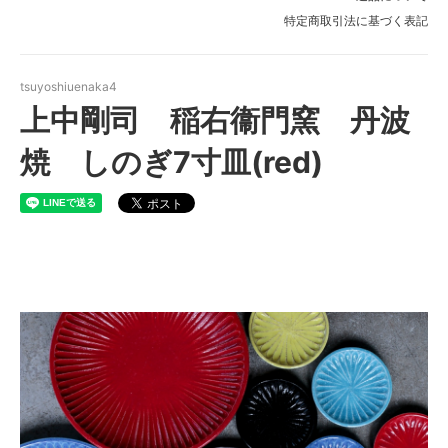
特定商取引法に基づく表記
tsuyoshiuenaka4
上中剛司 稲右衞門窯 丹波
焼 しのぎ7寸皿(red)
上中剛司 稲右衞門窯 丹波焼