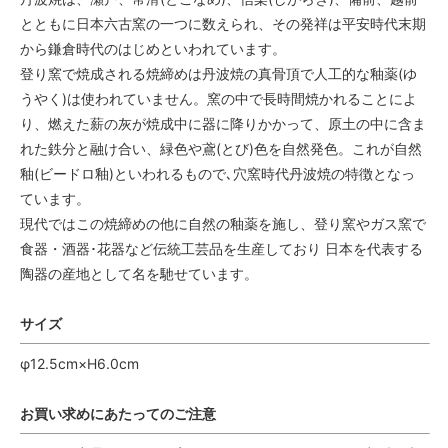
とともに日本六古窯の一つに数えられ、その発祥は平安時代末期
から鎌倉時代のはじめといわれています。
登り窯で焼成される焼締めは丹波焼の真骨頂で人工的な釉薬(ゆ
うやく)は使われていません。窯の中で長時間焼かれることによ
り、燃えた薪の灰が焼成中に器に降りかかって、原土の中に含ま
れた鉄分と融け合い、緑色や鳶(とび)色を自然発色。これが自然
釉(ビードロ釉)といわれるもので､穴窯時代丹波焼の特徴となっ
ています。
現代ではこの焼締めの他に自然の釉薬を施し、登り窯やガス窯で
食器・酒器･花器など伝統工芸品を生産しており 日本を代表する
陶器の産地として名を馳せています。
サイズ
φ12.5cm×H6.0cm
お買い求めにあたってのご注意