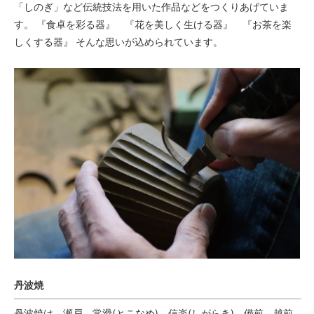
「しのぎ」など伝統技法を用いた作品などをつくりあげていま
す。 『食卓を彩る器』 『花を美しく生ける器』 『お茶を楽
しくする器』 そんな思いが込められています。
丹波焼
丹波焼は、瀬戸、常滑(とこなめ)、信楽(しがらき)、備前、越前