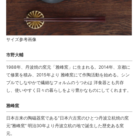
サイズ参考画像
市野大輔
1988年、丹波焼の窯元「雅峰窯」に生まれる。2014年、京都に
て修業を積み、2015年より 雅峰窯にて作陶活動を始める。シン
プルでしなやかで繊細なフォルムのうつわは 洋食器とも共存
し、使いやすく日々の暮らしをより豊かなものにしてくれます。
雅峰窯
日本古来の陶磁器窯である"日本六古窯のひとつ丹波立杭焼の窯
元”雅峰窯” 明治30年より丹波立杭の地で誕生した歴史ある窯
元。