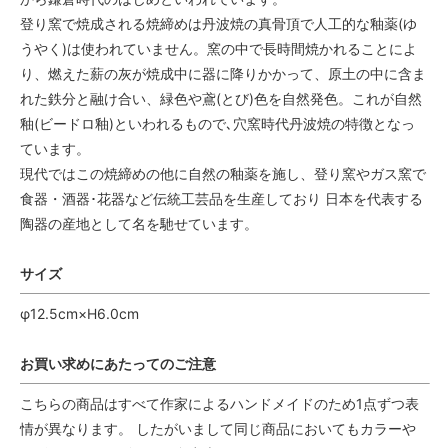
登り窯で焼成される焼締めは丹波焼の真骨頂で人工的な釉薬(ゆ
うやく)は使われていません。窯の中で長時間焼かれることによ
り、燃えた薪の灰が焼成中に器に降りかかって、原土の中に含ま
れた鉄分と融け合い、緑色や鳶(とび)色を自然発色。これが自然
釉(ビードロ釉)といわれるもので､穴窯時代丹波焼の特徴となっ
ています。
現代ではこの焼締めの他に自然の釉薬を施し、登り窯やガス窯で
食器・酒器･花器など伝統工芸品を生産しており 日本を代表する
陶器の産地として名を馳せています。
サイズ
φ12.5cm×H6.0cm
お買い求めにあたってのご注意
こちらの商品はすべて作家によるハンドメイドのため1点ずつ表
情が異なります。 したがいまして同じ商品においてもカラーや