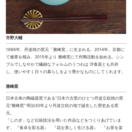
市野大輔
1988年、丹波焼の窯元「雅峰窯」に生まれる。2014年、京都に
て修業を積み、2015年より 雅峰窯にて作陶活動を始める。シン
プルでしなやかで繊細なフォルムのうつわは 洋食器とも共存
し、使いやすく日々の暮らしをより豊かなものにしてくれます。
雅峰窯
日本古来の陶磁器窯である"日本六古窯のひとつ丹波立杭焼の窯
元”雅峰窯” 明治30年より丹波立杭の地で誕生した歴史ある窯
元。
「しのぎ」など伝統技法を用いた作品などをつくりあげていま
す。 『食卓を彩る器』 『花を美しく生ける器』 『お茶を楽