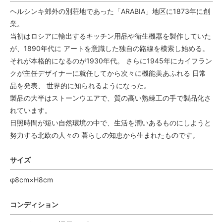
ヘルシンキ郊外の別荘地であった「ARABIA」地区に1873年に創
業。
当初はロシアに輸出するキッチン用品や衛生機器を製作していた
が、1890年代に アートを意識した独自の路線を模索し始める。
それが本格的になるのが1930年代。 さらに1945年にカイフラン
クが主任デザイナーに就任してから次々に機能美あふれる 日常
品を発表、 世界的に知られるようになった。
製品の大半はストーンウエアで、質の高い熟練工の手で製品化さ
れています。
日照時間が短い自然環境の中で、生活を潤いあるものにしようと
努力する北欧の人々の 暮らしの知恵から生まれたものです。
サイズ
φ8cm×H8cm
コンディション