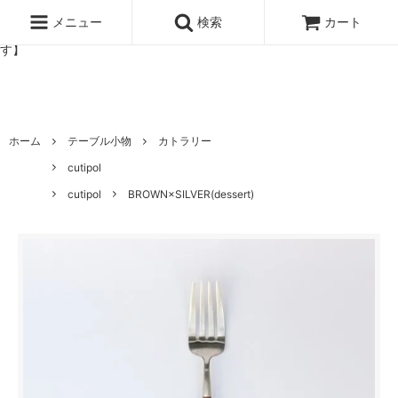
北欧雑貨と暮らしの道具lotta 神戸にある北欧雑貨と暮らしの道具ロ
ッタのオンラインストア【アラビア,クイストゴーなどの北欧ヴィンテ
メニュー
検索
カート
ージ食器,雅峰窯やソルテグラスジュエリーなどの作家の作品が並びま
す】
ホーム
テーブル小物
カトラリー
cutipol
cutipol
BROWN×SILVER(dessert)