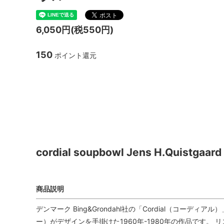
TANBA STYLE
清水万
6,050円(税550円)
坂本工窯
jicon
150
ポイント還元
関野亮 / 関野ゆうこ
若生沙
mamelon
manni
cordial soupbowl Jens 
cordial soupbowl Jens H.Quistg
商品説明
デンマーク Bing&Grondahl社の「Cordial（コーディアル
ー）がデザインを手掛けた1960年-1980年の作品です。