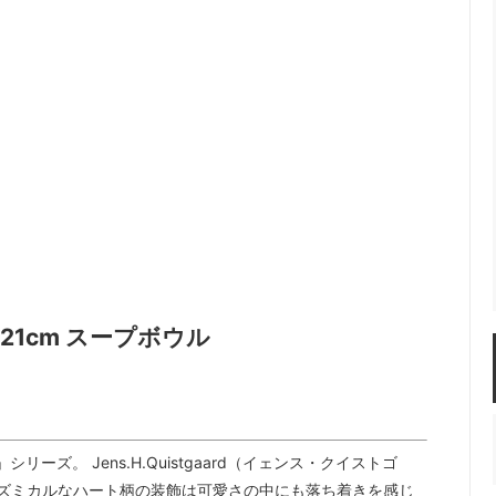
佐年 千代市陶房
森本芳弘 丹山窯
FUTAGAMI
耶香
長町香奈子
ne
H.Quistgaard 21cm スープボウル
aard 21cm スープボウル
）」シリーズ。 Jens.H.Quistgaard（イェンス・クイストゴ
 リズミカルなハート柄の装飾は可愛さの中にも落ち着きを感じ