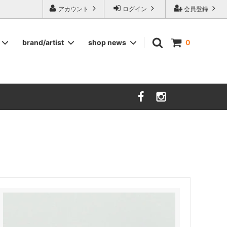
ージ食器,雅峰窯やソルテグラスジュエリーなどの作家の作品が並びます】
アカウント
ログイン
会員登録
brand/artist
shop news
0
インテリア
RORSTRAND
洋服
SOHOLM
COMPANY FINLAND
kauniste
FIN ET AUDACE
山田浩之
大西雅文 丹文窯
市野ちさと 丹泉窯