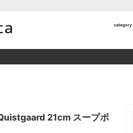
ロッタのオンラインストア【アラビア,クイストゴーなどの北欧ヴィンテ
category
器
.Quistgaard
植木鉢2026」 SHIKI
テーブル小物
GEFLE
「ANTIK MARKET 2026 」
S×雅峰窯 8/29(sat) -
9/26(sat)-10/6(tue)
小物
VSBERG
ショール
BR DENMARK
un)
/ nuutajarvi
cutipol
Lapuan Kankurit
a.
tamaki niime
弓
仲里香織 風香原
H.Quistgaard 21cm スープボ
ぐみ
山口真人
司 稲右衛門窯
西端春奈 末晴窯