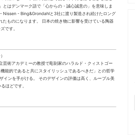
ル）」とはデンマーク語で「心からの・誠心誠意の」を意味しま
 Nissen - Bing&Grondahlと3社に渡り製造され続けたロング
で製造されたものになります。 日本の焼き物に影響を受けている陶器
ーズです。
ー）
王立芸術アカデミーの教授で彫刻家のハラルド・クィストゴー
品は機能的であると共にスタイリッシュであるべきだ」との哲学
デザインを手がける。 そのデザインの評価は高く、ルーブル美
いるほどです。