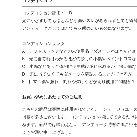
コンディション
コンディション評価： B
光にかざすしてもほとんど小傷やスレがみられずとても綺麗
アンティークとしてはとても状態のいいものになります。
コンディションランク
A デットストックなどの未使用品でダメージがほとんど無
B 光に当てればわかるほどの少しの小傷やペイントロスな
C 小傷などあり全体的に使用感は感じられるが、深い傷な
D 光に当てなくてもダメージを確認することができるが、
E 目立つ傷や擦れ、割れや欠けなどがあり使用に問題が生
お買い求めにあたってのご注意
こちらの商品は実際に使用されていた、ビンテージ（ユーズ
損傷が多少ございます。 コンディション欄にてできるだけ
ねます。新品では味わえない、アンティーク特有の風合い
ようお願い申し上げます。