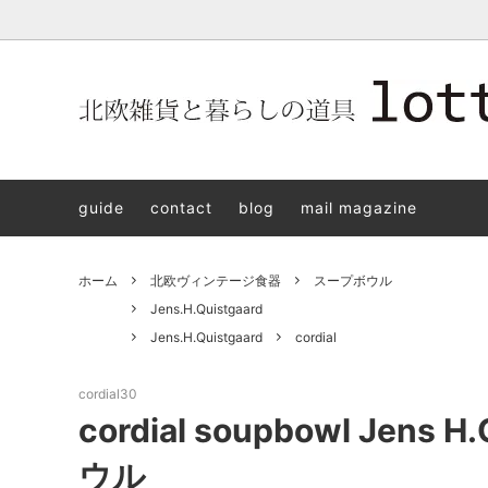
北欧雑貨と暮らしの道具lotta 神戸にある北欧雑貨と暮らしの道具
北欧ヴィンテージ食器
ARABIA
北欧雑貨と暮らしの道具lotta KOBE
日本の
Jens.H
「植物と
PLANT
guide
contact
blog
mail magazine
アクセサリー
STAVANGERFLINT
バッグ
GUSTA
8/30(s
ご予約チケット
royal copenhagen
iittala 
ホーム
北欧ヴィンテージ食器
スープボウル
LISA LARSON
irma
Jens.H.Quistgaard
Jens.H.Quistgaard
cordial
sorte glass jewelry
coeur y
aya ogawa
樋山真
cordial30
cordial soupbowl Jens 
和田山真央
宮本め
ウル
雅峰窯
上中剛