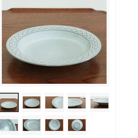
森本靖之 丹満窯
シマタニ昇龍 syouryu
一翠窯