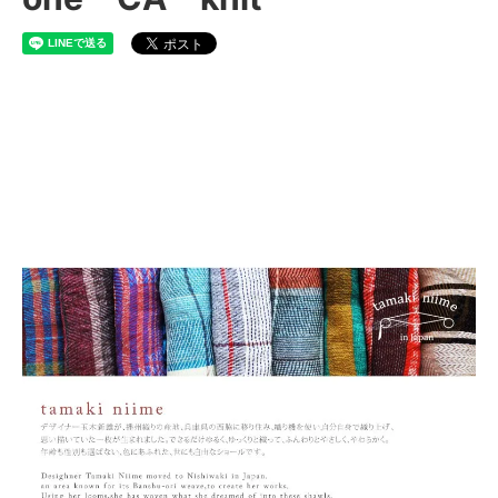
tamaki niime 玉木新雌
CAknit