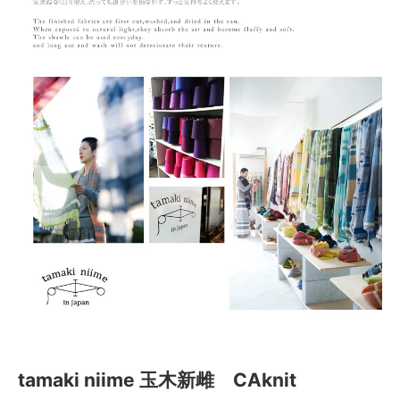
tamaki niime 玉木新雌 CAknit