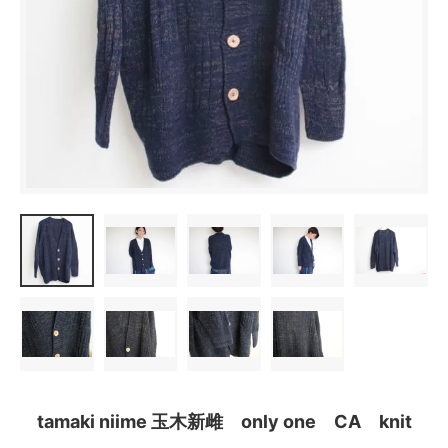
tamaki niime 玉木新雌 only one CA knit