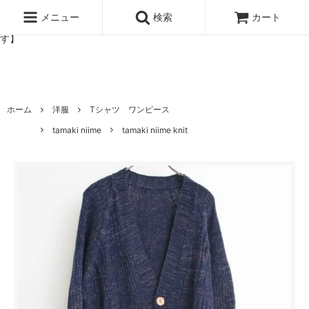
北欧雑貨と暮らしの道具lotta 神戸にある北欧雑貨と暮らしの道具ロ
ッタのオンラインストア【アラビア,クイストゴーなどの北欧ヴィンテ
メニュー
検索
カート
ージ食器,雅峰窯やソルテグラスジュエリーなどの作家の作品が並びま
す】
ホーム
洋服
Tシャツ ワンピース
tamaki niime
tamaki niime knit