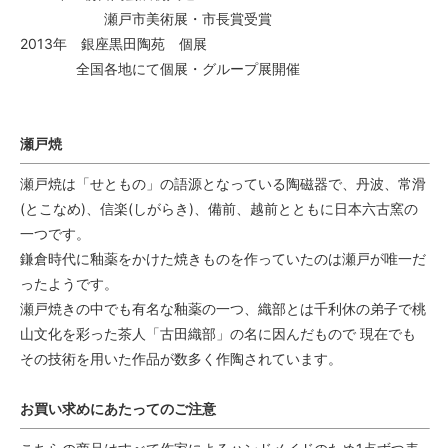
瀬戸市美術展・市長賞受賞
2013年 銀座黒田陶苑 個展
全国各地にて個展・グループ展開催
瀬戸焼
瀬戸焼は「せともの」の語源となっている陶磁器で、丹波、常滑
(とこなめ)、信楽(しがらき)、備前、越前とともに日本六古窯の
一つです。
鎌倉時代に釉薬をかけた焼きものを作っていたのは瀬戸が唯一だ
ったようです。
瀬戸焼きの中でも有名な釉薬の一つ、織部とは千利休の弟子で桃
山文化を彩った茶人「古田織部」の名に因んだもので 現在でも
その技術を用いた作品が数多く作陶されています。
お買い求めにあたってのご注意