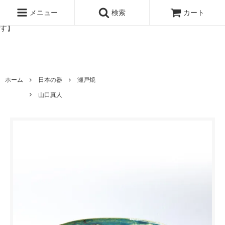
北欧雑貨と暮らしの道具lotta 神戸にある北欧雑貨と暮らしの道具ロ
ッタのオンラインストア【アラビア,クイストゴーなどの北欧ヴィンテ
メニュー
検索
カート
ージ食器,雅峰窯やソルテグラスジュエリーなどの作家の作品が並びま
す】
ホーム
日本の器
瀬戸焼
山口真人