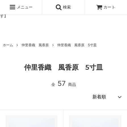
北欧雑貨と暮らしの道具lotta 神戸にある北欧雑貨と暮らしの道具ロ
ッタのオンラインストア【アラビア,クイストゴーなどの北欧ヴィンテ
メニュー
検索
カート
ージ食器,雅峰窯やソルテグラスジュエリーなどの作家の作品が並びま
す】
ホーム
仲里香織 風香原
仲里香織 風香原 5寸皿
仲里香織 風香原 5寸皿
57
全
商品