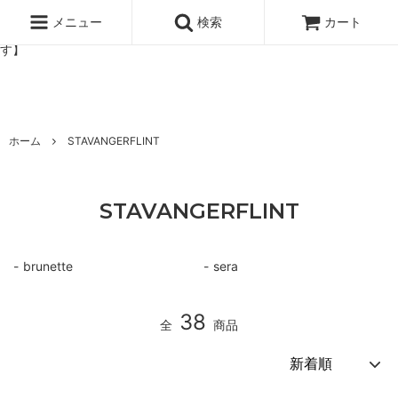
北欧雑貨と暮らしの道具lotta 神戸にある北欧雑貨と暮らしの道具ロ
ッタのオンラインストア【アラビア,クイストゴーなどの北欧ヴィンテ
メニュー
検索
カート
ージ食器,雅峰窯やソルテグラスジュエリーなどの作家の作品が並びま
す】
ホーム
STAVANGERFLINT
STAVANGERFLINT
brunette
sera
38
全
商品