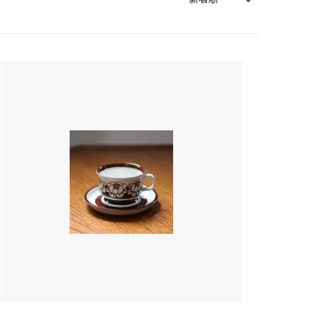
森本靖之 丹満窯
シマタニ昇龍 syouryu
一翠窯