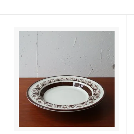
佐年 千代市陶房
森本芳弘 丹山窯
FUTAGAMI
耶香
長町香奈子
ne