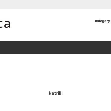
ロッタのオンラインストア【アラビア,クイストゴーなどの北欧ヴィンテ
category
器
.Quistgaard
植木鉢2026」 SHIKI
テーブル小物
GEFLE
「ANTIK MARKET 2026 」
S×雅峰窯 8/29(sat) -
9/26(sat)-10/6(tue)
小物
VSBERG
ショール
BR DENMARK
un)
/ nuutajarvi
cutipol
Lapuan Kankurit
a.
tamaki niime
弓
仲里香織 風香原
katrilli
ぐみ
山口真人
司 稲右衛門窯
西端春奈 末晴窯