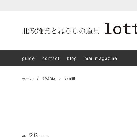
北欧雑貨と暮らしの道具lotta 神戸にある北欧雑貨と暮らしの道具
北欧ヴィンテージ食器
ARABIA
北欧雑貨と暮らしの道具lotta KOBE
日本の
Jens.H
「植物と
PLANT
guide
contact
blog
mail magazine
アクセサリー
STAVANGERFLINT
バッグ
GUSTA
8/30(s
ご予約チケット
royal copenhagen
iittala 
ホーム
ARABIA
katrilli
LISA LARSON
irma
sorte glass jewelry
coeur y
aya ogawa
樋山真
和田山真央
宮本め
雅峰窯
上中剛
26
全
商品