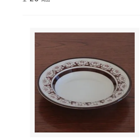
TANBA STYLE
清水万
坂本工窯
jicon
関野亮 / 関野ゆうこ
若生沙
mamelon
manni