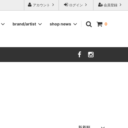
ージ食器,雅峰窯やソルテグラスジュエリーなどの作家の作品が並びます】
アカウント
ログイン
会員登録
brand/artist
shop news
0
インテリア
RORSTRAND
洋服
SOHOLM
COMPANY FINLAND
kauniste
FIN ET AUDACE
山田浩之
大西雅文 丹文窯
市野ちさと 丹泉窯