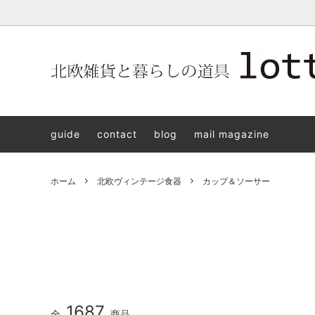
北欧雑貨と暮らしの道具lotta 神戸にある北欧雑貨と暮らしの道具
北欧ヴィンテージ食器
ARABIA
北欧雑貨と暮らしの道具lotta KOBE
日本の
Jens.H
「植物と
PLANT
guide
contact
blog
mail magazine
アクセサリー
STAVANGERFLINT
バッグ
GUSTA
8/30(s
ご予約チケット
royal copenhagen
iittala 
ホーム
北欧ヴィンテージ食器
カップ＆ソーサー
LISA LARSON
irma
sorte glass jewelry
coeur y
aya ogawa
樋山真
和田山真央
宮本め
雅峰窯
上中剛
1687
全
商品