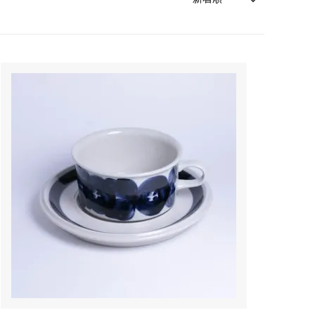
森本靖之 丹満窯
シマタニ昇龍 syouryu
一翠窯