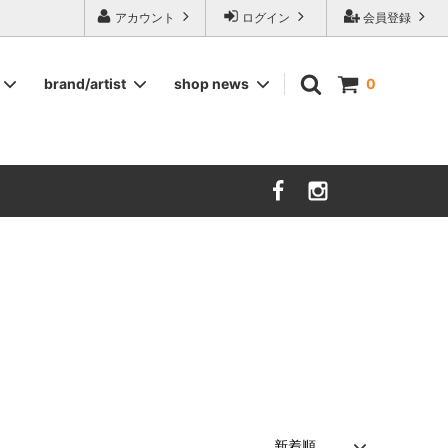
ージ食器,雅峰窯やソルテグラスジュエリーなどの作家の作品が並びます】
アカウント
ログイン
会員登録
brand/artist
shop news
0
インテリア
RORSTRAND
洋服
SOHOLM
COMPANY FINLAND
kauniste
FIN ET AUDACE
山田浩之
大西雅文 丹文窯
市野ちさと 丹泉窯