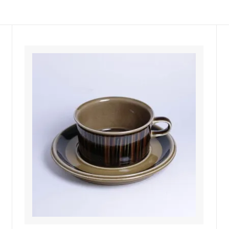
佐年 千代市陶房
森本芳弘 丹山窯
FUTAGAMI
耶香
長町香奈子
ne