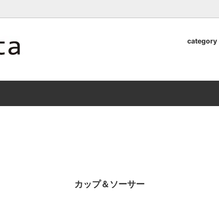
ロッタのオンラインストア【アラビア,クイストゴーなどの北欧ヴィンテ
category
器
.Quistgaard
植木鉢2026」 SHIKI
テーブル小物
GEFLE
「ANTIK MARKET 2026 」
S×雅峰窯 8/29(sat) -
9/26(sat)-10/6(tue)
小物
VSBERG
ショール
BR DENMARK
un)
/ nuutajarvi
cutipol
Lapuan Kankurit
a.
tamaki niime
弓
仲里香織 風香原
カップ＆ソーサー
ぐみ
山口真人
司 稲右衛門窯
西端春奈 末晴窯