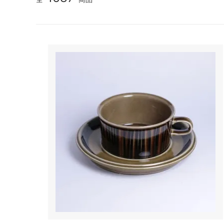
TANBA STYLE
清水万
坂本工窯
jicon
関野亮 / 関野ゆうこ
若生沙
mamelon
manni