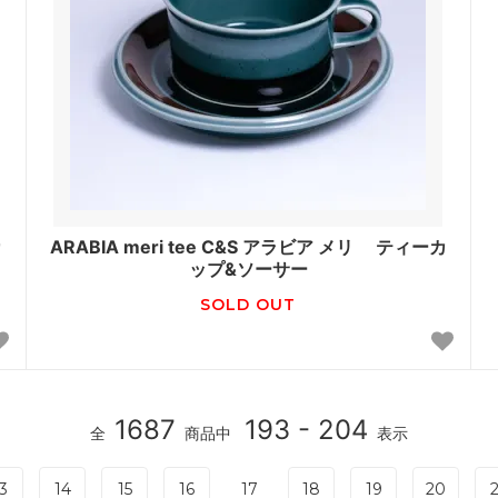
カ
ARABIA meri tee C&S アラビア メリ ティーカ
ップ&ソーサー
SOLD OUT
1687
193 - 204
全
商品中
表示
3
14
15
16
17
18
19
20
2