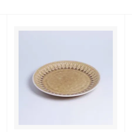
佐年 千代市陶房
森本芳弘 丹山窯
FUTAGAMI
耶香
長町香奈子
ne