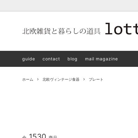
北欧雑貨と暮らしの道具lotta 神戸にある北欧雑貨と暮らしの道具
北欧ヴィンテージ食器
ARABIA
北欧雑貨と暮らしの道具lotta KOBE
日本の
Jens.H
「植物と
PLANT
guide
contact
blog
mail magazine
アクセサリー
STAVANGERFLINT
バッグ
GUSTA
8/30(s
ご予約チケット
royal copenhagen
iittala 
ホーム
北欧ヴィンテージ食器
プレート
LISA LARSON
irma
sorte glass jewelry
coeur y
aya ogawa
樋山真
和田山真央
宮本め
雅峰窯
上中剛
1530
全
商品