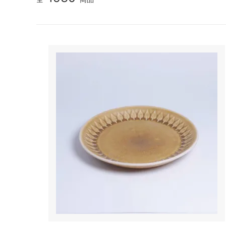
TANBA STYLE
清水万
坂本工窯
jicon
関野亮 / 関野ゆうこ
若生沙
mamelon
manni