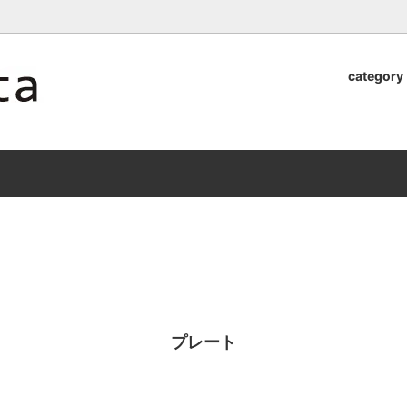
ロッタのオンラインストア【アラビア,クイストゴーなどの北欧ヴィンテ
category
器
.Quistgaard
植木鉢2026」 SHIKI
テーブル小物
GEFLE
「ANTIK MARKET 2026 」
S×雅峰窯 8/29(sat) -
9/26(sat)-10/6(tue)
小物
VSBERG
ショール
BR DENMARK
un)
/ nuutajarvi
cutipol
Lapuan Kankurit
a.
tamaki niime
弓
仲里香織 風香原
プレート
ぐみ
山口真人
司 稲右衛門窯
西端春奈 末晴窯