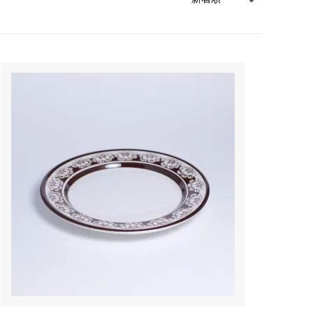
森本靖之 丹満窯
シマタニ昇龍 syouryu
一翠窯