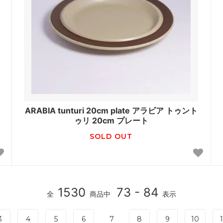
ARABIA tunturi 20cm plate アラビア トゥント
ゥリ 20cm プレート
SOLD OUT
1530
73 - 84
全
商品中
表示
3
4
5
6
7
8
9
10
1