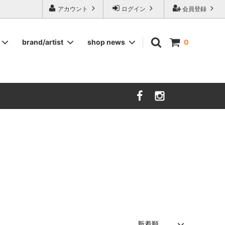
ージ食器,雅峰窯やソルテグラスジュエリーなどの作家の作品が並びます】
アカウント
ログイン
会員登録
brand/artist
shop news
0
インテリア
RORSTRAND
洋服
SOHOLM
COMPANY FINLAND
kauniste
FIN ET AUDACE
山田浩之
大西雅文 丹文窯
市野ちさと 丹泉窯