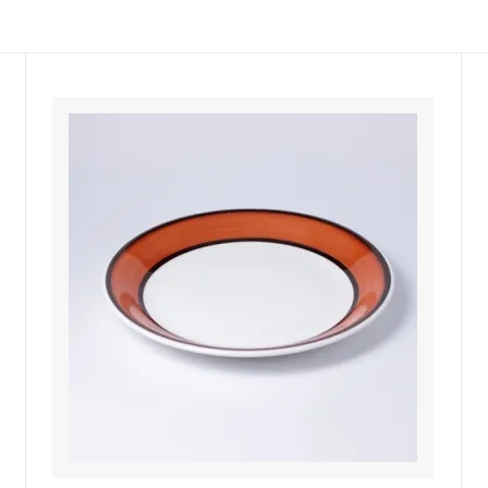
佐年 千代市陶房
森本芳弘 丹山窯
FUTAGAMI
耶香
長町香奈子
ne