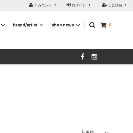
ージ食器,雅峰窯やソルテグラスジュエリーなどの作家の作品が並びます】
アカウント
ログイン
会員登録
brand/artist
shop news
0
インテリア
RORSTRAND
洋服
SOHOLM
COMPANY FINLAND
kauniste
FIN ET AUDACE
山田浩之
大西雅文 丹文窯
市野ちさと 丹泉窯