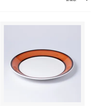
森本靖之 丹満窯
シマタニ昇龍 syouryu
一翠窯