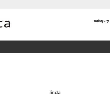
ロッタのオンラインストア【アラビア,クイストゴーなどの北欧ヴィンテ
category
器
.Quistgaard
植木鉢2026」 SHIKI
テーブル小物
GEFLE
「ANTIK MARKET 2026 」
S×雅峰窯 8/29(sat) -
9/26(sat)-10/6(tue)
小物
VSBERG
ショール
BR DENMARK
un)
/ nuutajarvi
cutipol
Lapuan Kankurit
a.
tamaki niime
弓
仲里香織 風香原
linda
ぐみ
山口真人
司 稲右衛門窯
西端春奈 末晴窯