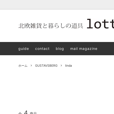
北欧雑貨と暮らしの道具lotta 神戸にある北欧雑貨と暮らしの道具
北欧ヴィンテージ食器
ARABIA
北欧雑貨と暮らしの道具lotta KOBE
日本の
Jens.H
「植物と
PLANT
guide
contact
blog
mail magazine
アクセサリー
STAVANGERFLINT
バッグ
GUSTA
8/30(s
ご予約チケット
royal copenhagen
iittala 
ホーム
GUSTAVSBERG
linda
LISA LARSON
irma
sorte glass jewelry
coeur y
aya ogawa
樋山真
和田山真央
宮本め
雅峰窯
上中剛
4
全
商品