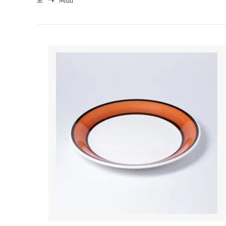
TANBA STYLE
清水万
坂本工窯
jicon
関野亮 / 関野ゆうこ
若生沙
mamelon
manni