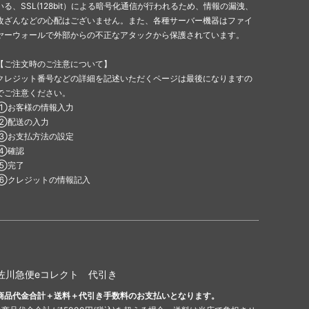
いる、SSL(128bit）による暗号化通信が行われるため、情報の漏洩、
改ざんなどの心配はございません。また、各種サーバー機器はファイ
ヤーウォールで外部からの不正なアタックから保護されています。
【ご注文時のご注意について】
クレジット番号などの詳細を記述いただくページは最後になりますの
でご注意ください。
①お客様の情報入力
②配送の入力
③お支払方法の設定
④確認
⑤完了
⑥クレジットの情報記入
佐川急便eコレクト 代引き
商品代金合計＋送料＋代引き手数料のお支払いとなります。