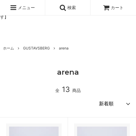
北欧雑貨と暮らしの道具lotta 神戸にある北欧雑貨と暮らしの道具ロ
ッタのオンラインストア【アラビア,クイストゴーなどの北欧ヴィンテ
メニュー
検索
カート
ージ食器,雅峰窯やソルテグラスジュエリーなどの作家の作品が並びま
す】
ホーム
GUSTAVSBERG
arena
arena
13
全
商品