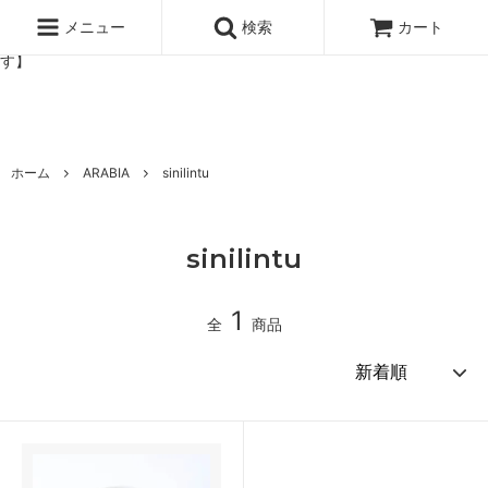
北欧雑貨と暮らしの道具lotta 神戸にある北欧雑貨と暮らしの道具ロ
ッタのオンラインストア【アラビア,クイストゴーなどの北欧ヴィンテ
メニュー
検索
カート
ージ食器,雅峰窯やソルテグラスジュエリーなどの作家の作品が並びま
す】
ホーム
ARABIA
sinilintu
sinilintu
1
全
商品