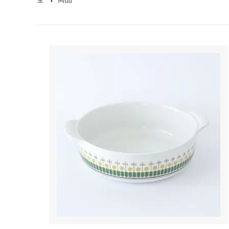
TANBA STYLE
清水万
坂本工窯
jicon
関野亮 / 関野ゆうこ
若生沙
mamelon
manni