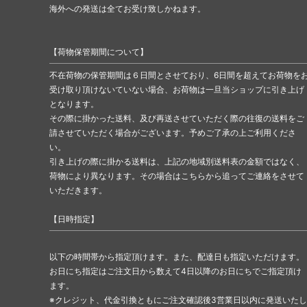
海外への発送は全てお受け致しかねます。
【荷物保管期間について】
不在荷物の保管期間は６日間とさせており、6日間を超えてお荷物を
受け取り頂けないていない場合、お荷物は一旦当ショップに引き上げ
となります。
その際に掛かった送料、及び再送させていただく際の往復の送料をご
請させていただく場合がございます。予めご了承の上ご利用くださ
い。
引き上げの際に掛かる送料は、上記の地域別送料表の金額ではなく、
荷物により異なります。その場合はこちらから追ってご連絡をさせて
いただきます。
【日時指定】
以下の時間帯から指定頂けます。また、配達日も指定いただけます。
お日にち指定はご注文日から数えて4日以降のお日にちでご指定頂け
ます。
※クレジット、代金引換ともにご注文確認後3営業日以内に発送いたし