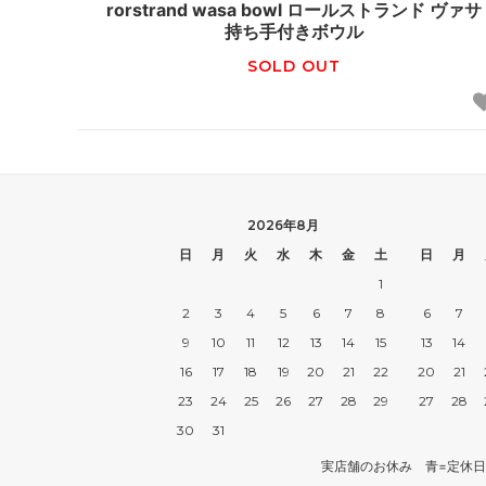
rorstrand wasa bowl ロールストランド ヴァサ
持ち手付きボウル
SOLD OUT
2026年8月
日
月
火
水
木
金
土
日
月
1
2
3
4
5
6
7
8
6
7
9
10
11
12
13
14
15
13
14
16
17
18
19
20
21
22
20
21
23
24
25
26
27
28
29
27
28
30
31
実店舗のお休み 青=定休日