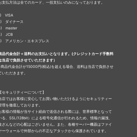
お支払方法は全てのカード、一括支払いのみになっております。
1) VISA
2) ダイナース
3) master
4) JCB
5) アメリカン・エキスプレス
商品代金合計＋送料のお支払いとなります。(クレジットカード手数料
は当店で負担させていただきます）
※商品代金合計が15000円(税込)を超える場合、送料は当店で負担させ
ていただきます。
【セキュリティーについて】
当店ではお客様に安心してお買い物いただけるようにセキュリティー
管理を徹底しております。
お客様の情報が当サイト経由で送信される際には、世界標準となって
いる、SSL(128bit）による暗号化通信が行われるため、情報の漏洩、
改ざんなどの心配はございません。また、各種サーバー機器はファイ
ヤーウォールで外部からの不正なアタックから保護されています。