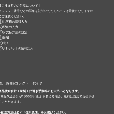
【ご注文時のご注意について】
クレジット番号などの詳細を記述いただくページは最後になりますの
でご注意ください。
①お客様の情報入力
②配送の入力
③お支払方法の設定
④確認
⑤完了
⑥クレジットの情報記入
佐川急便eコレクト 代引き
商品代金合計＋送料＋代引き手数料のお支払いとなります。
※商品代金合計が15000円(税込)を超える場合、送料は当店で負担させ
ていただきます。
※配送方法は必ず「佐川急便」をお選びください。