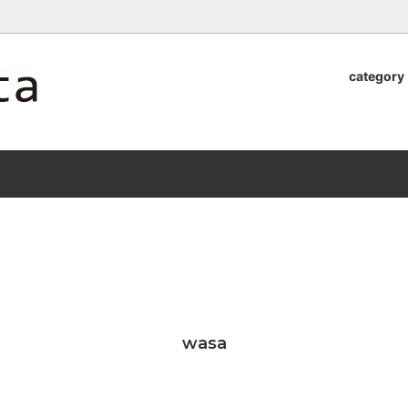
ロッタのオンラインストア【アラビア,クイストゴーなどの北欧ヴィンテ
category
器
.Quistgaard
植木鉢2026」 SHIKI
テーブル小物
GEFLE
「ANTIK MARKET 2026 」
S×雅峰窯 8/29(sat) -
9/26(sat)-10/6(tue)
小物
VSBERG
ショール
BR DENMARK
un)
/ nuutajarvi
cutipol
Lapuan Kankurit
a.
tamaki niime
弓
仲里香織 風香原
wasa
ぐみ
山口真人
司 稲右衛門窯
西端春奈 末晴窯