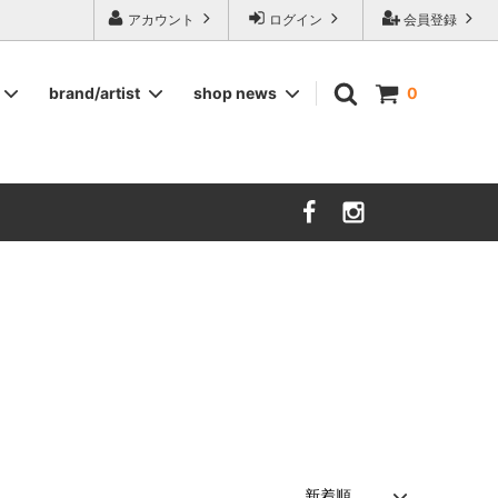
ージ食器,雅峰窯やソルテグラスジュエリーなどの作家の作品が並びます】
アカウント
ログイン
会員登録
brand/artist
shop news
0
インテリア
RORSTRAND
洋服
SOHOLM
COMPANY FINLAND
kauniste
FIN ET AUDACE
山田浩之
大西雅文 丹文窯
市野ちさと 丹泉窯