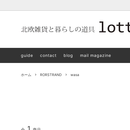
北欧雑貨と暮らしの道具lotta 神戸にある北欧雑貨と暮らしの道具
北欧ヴィンテージ食器
ARABIA
北欧雑貨と暮らしの道具lotta KOBE
日本の
Jens.H
「植物と
PLANT
guide
contact
blog
mail magazine
アクセサリー
STAVANGERFLINT
バッグ
GUSTA
8/30(s
ご予約チケット
royal copenhagen
iittala 
ホーム
RORSTRAND
wasa
LISA LARSON
irma
sorte glass jewelry
coeur y
aya ogawa
樋山真
和田山真央
宮本め
雅峰窯
上中剛
1
全
商品