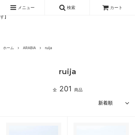
北欧雑貨と暮らしの道具lotta 神戸にある北欧雑貨と暮らしの道具ロ
ッタのオンラインストア【アラビア,クイストゴーなどの北欧ヴィンテ
メニュー
検索
カート
ージ食器,雅峰窯やソルテグラスジュエリーなどの作家の作品が並びま
す】
ホーム
ARABIA
ruija
ruija
201
全
商品