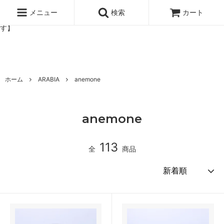
北欧雑貨と暮らしの道具lotta 神戸にある北欧雑貨と暮らしの道具ロ
ッタのオンラインストア【アラビア,クイストゴーなどの北欧ヴィンテ
メニュー
検索
カート
ージ食器,雅峰窯やソルテグラスジュエリーなどの作家の作品が並びま
す】
ホーム
ARABIA
anemone
anemone
113
全
商品