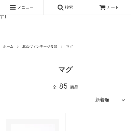
北欧雑貨と暮らしの道具lotta 神戸にある北欧雑貨と暮らしの道具ロ
ッタのオンラインストア【アラビア,クイストゴーなどの北欧ヴィンテ
メニュー
検索
カート
ージ食器,雅峰窯やソルテグラスジュエリーなどの作家の作品が並びま
す】
ホーム
北欧ヴィンテージ食器
マグ
マグ
85
全
商品