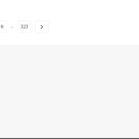
...
18
323