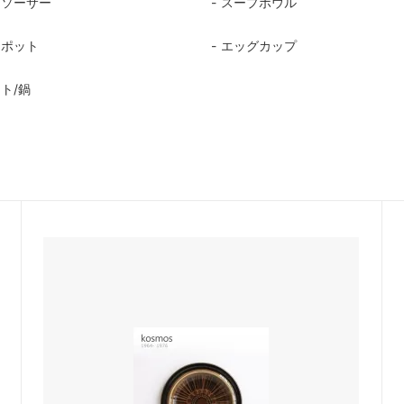
＆ソーサー
スープボウル
佐年 千代市陶房
森本芳弘 丹山窯
ーポット
エッグカップ
FUTAGAMI
ト/鍋
耶香
長町香奈子
ne