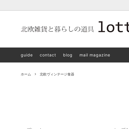
北欧雑貨と暮らしの道具lotta 神戸にある北欧雑貨と暮らしの道具
北欧ヴィンテージ食器
ARABIA
北欧雑貨と暮らしの道具lotta KOBE
日本の
Jens.H
「植物と
PLANT
guide
contact
blog
mail magazine
アクセサリー
STAVANGERFLINT
バッグ
GUSTA
8/30(s
ご予約チケット
royal copenhagen
iittala 
ホーム
北欧ヴィンテージ食器
LISA LARSON
irma
sorte glass jewelry
coeur y
aya ogawa
樋山真
和田山真央
宮本め
雅峰窯
上中剛