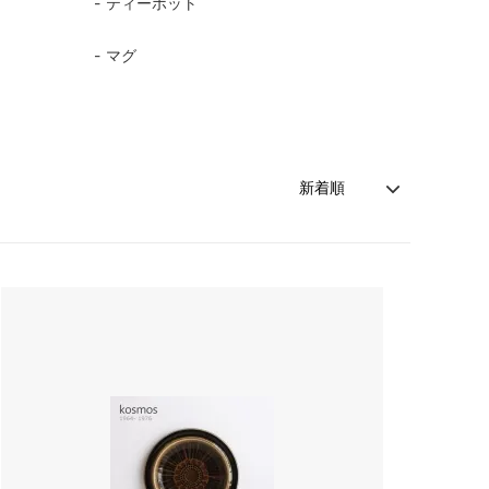
ティーポット
森本靖之 丹満窯
マグ
シマタニ昇龍 syouryu
一翠窯