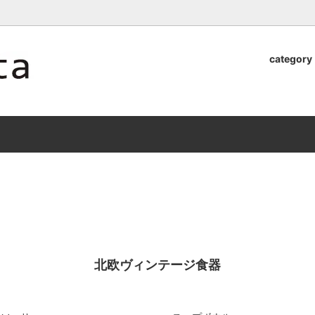
ロッタのオンラインストア【アラビア,クイストゴーなどの北欧ヴィンテ
category
器
.Quistgaard
植木鉢2026」 SHIKI
テーブル小物
GEFLE
「ANTIK MARKET 2026 」
S×雅峰窯 8/29(sat) -
9/26(sat)-10/6(tue)
小物
VSBERG
ショール
BR DENMARK
un)
/ nuutajarvi
cutipol
Lapuan Kankurit
a.
tamaki niime
弓
仲里香織 風香原
北欧ヴィンテージ食器
ぐみ
山口真人
司 稲右衛門窯
西端春奈 末晴窯