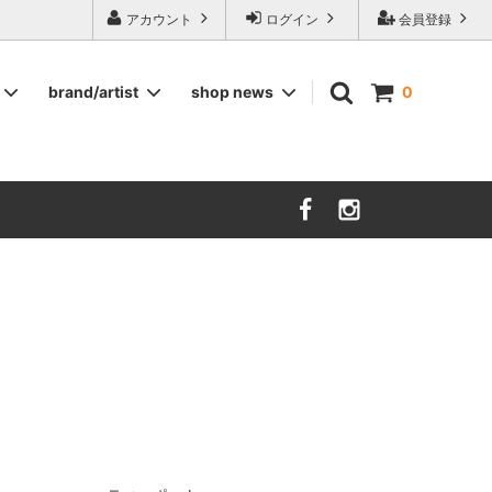
ージ食器,雅峰窯やソルテグラスジュエリーなどの作家の作品が並びます】
アカウント
ログイン
会員登録
brand/artist
shop news
0
インテリア
RORSTRAND
洋服
SOHOLM
COMPANY FINLAND
kauniste
FIN ET AUDACE
山田浩之
大西雅文 丹文窯
市野ちさと 丹泉窯