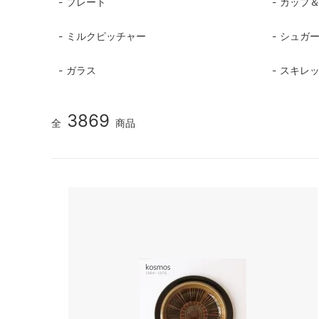
プレート
カップ
TANBA STYLE
清水万
ミルクピッチャー
シュガ
坂本工窯
jicon
ガラス
スキレッ
関野亮 / 関野ゆうこ
若生沙
mamelon
manni
3869
全
商品