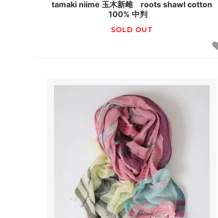
tamaki niime 玉木新雌 roots shawl cotton
100% 中判
SOLD OUT