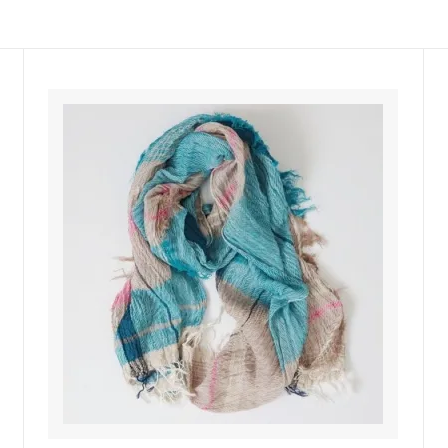
佐年 千代市陶房
森本芳弘 丹山窯
FUTAGAMI
耶香
長町香奈子
ne