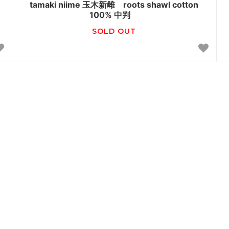
tamaki niime 玉木新雌 roots shawl cotton
100% 中判
SOLD OUT