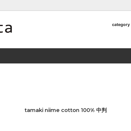
ロッタのオンラインストア【アラビア,クイストゴーなどの北欧ヴィンテ
category
器
.Quistgaard
植木鉢2026」 SHIKI
テーブル小物
GEFLE
「ANTIK MARKET 2026 」
S×雅峰窯 8/29(sat) -
9/26(sat)-10/6(tue)
小物
VSBERG
ショール
BR DENMARK
un)
/ nuutajarvi
cutipol
Lapuan Kankurit
a.
tamaki niime
弓
仲里香織 風香原
tamaki niime cotton 100% 中判
ぐみ
山口真人
司 稲右衛門窯
西端春奈 末晴窯