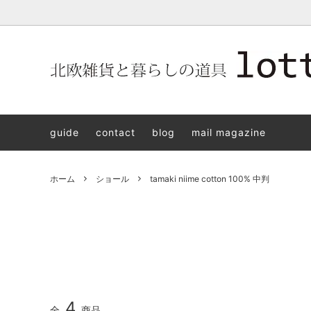
北欧雑貨と暮らしの道具lotta 神戸にある北欧雑貨と暮らしの道具
北欧ヴィンテージ食器
ARABIA
北欧雑貨と暮らしの道具lotta KOBE
日本の
Jens.H
「植物と
PLANT
guide
contact
blog
mail magazine
アクセサリー
STAVANGERFLINT
バッグ
GUSTA
8/30(s
ご予約チケット
royal copenhagen
iittala 
ホーム
ショール
tamaki niime cotton 100% 中判
LISA LARSON
irma
sorte glass jewelry
coeur y
aya ogawa
樋山真
和田山真央
宮本め
雅峰窯
上中剛
4
全
商品