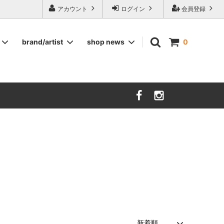
ージ食器,雅峰窯やソルテグラスジュエリーなどの作家の作品が並びます】
アカウント
ログイン
会員登録
brand/artist
shop news
0
インテリア
RORSTRAND
洋服
SOHOLM
COMPANY FINLAND
kauniste
FIN ET AUDACE
山田浩之
大西雅文 丹文窯
市野ちさと 丹泉窯