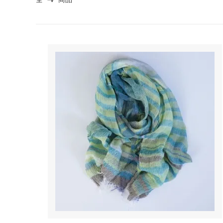
TANBA STYLE
清水万
坂本工窯
jicon
関野亮 / 関野ゆうこ
若生沙
mamelon
manni