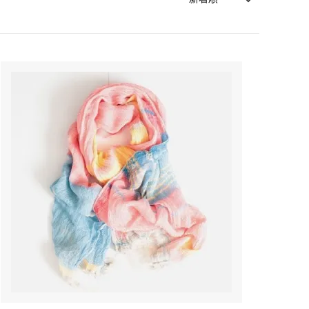
森本靖之 丹満窯
シマタニ昇龍 syouryu
一翠窯