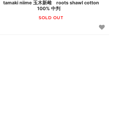
tamaki niime 玉木新雌 roots shawl cotton
100% 中判
SOLD OUT