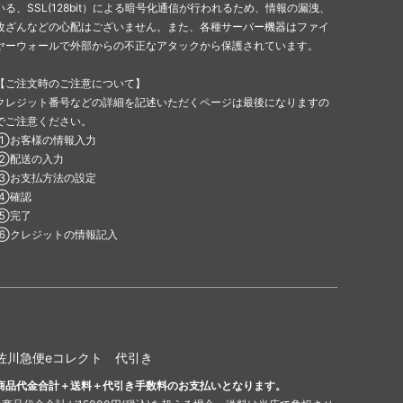
いる、SSL(128bit）による暗号化通信が行われるため、情報の漏洩、
改ざんなどの心配はございません。また、各種サーバー機器はファイ
ヤーウォールで外部からの不正なアタックから保護されています。
【ご注文時のご注意について】
クレジット番号などの詳細を記述いただくページは最後になりますの
でご注意ください。
①お客様の情報入力
②配送の入力
③お支払方法の設定
④確認
⑤完了
⑥クレジットの情報記入
佐川急便eコレクト 代引き
商品代金合計＋送料＋代引き手数料のお支払いとなります。